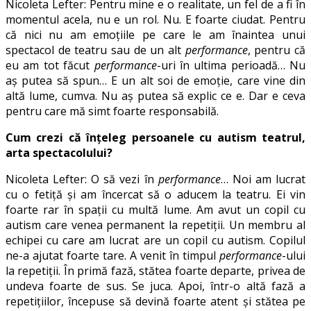
Nicoleta Lefter: Pentru mine e o realitate, un fel de a fi în
momentul acela, nu e un rol. Nu. E foarte ciudat. Pentru
că nici nu am emoțiile pe care le am înaintea unui
spectacol de teatru sau de un alt
performance
, pentru că
eu am tot făcut
performance
-uri în ultima perioadă… Nu
aș putea să spun… E un alt soi de emoție, care vine din
altă lume, cumva. Nu aș putea să explic ce e. Dar e ceva
pentru care mă simt foarte responsabilă.
Cum crezi că înțeleg persoanele cu autism teatrul,
arta spectacolului?
Nicoleta Lefter: O să vezi în
performance
… Noi am lucrat
cu o fetiță și am încercat să o aducem la teatru. Ei vin
foarte rar în spații cu multă lume. Am avut un copil cu
autism care venea permanent la repetiții. Un membru al
echipei cu care am lucrat are un copil cu autism. Copilul
ne-a ajutat foarte tare. A venit în timpul
performance
-ului
la repetiții. În primă fază, stătea foarte departe, privea de
undeva foarte de sus. Se juca. Apoi, într-o altă fază a
repetițiilor, începuse să devină foarte atent și stătea pe