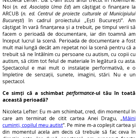
Noi (
n. ed. Asociația Uma Ed
) am câștigat o finanțare la
ARCUB (
n. ed. Centrul de proiecte culturale al Municipiului
București
) în cadrul proiectului „Ești București”. Am
câștigat în vară finanțarea și a trebuit, pe timpul verii să
facem o perioadă de documentare, iar din toamnă am
început lucrul la scenă. Perioada de documentare a fost
mult mai lungă decât am repetat noi la scenă pentru că a
trebuit să ne întâlnim cu persoane cu autism, cu copii cu
autism, să citim tot felul de materiale în legătură cu asta.
Spectacolul e mai mult o instalație performativă, e o
împletire de senzații, sunete, imagini, stări. Nu e un
spectacol.
Ce simți că a schimbat
performance
-ul tău în toată
această perioadă?
Nicoleta Lefter: Eu m-am schimbat, cred, din momentul în
care am terminat de citit cartea Anei Dragu, „
Mâini
cuminți, copilul meu autist
”. Pe mine m-a copleșit cartea și
din momentul acela am decis că trebuie să fac ceva în