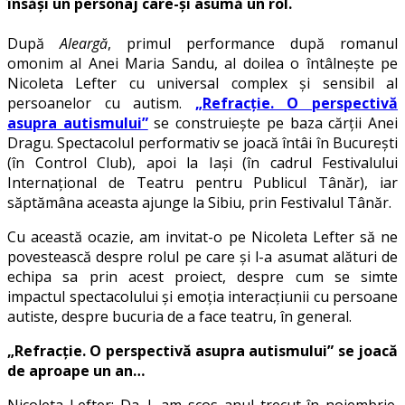
însăși un personaj care-și asumă un rol.
După
Aleargă
, primul performance după romanul
omonim al Anei Maria Sandu, al doilea o întâlnește pe
Nicoleta Lefter cu universal complex și sensibil al
persoanelor cu autism.
„Refracție. O perspectivă
asupra autismului”
se construiește pe baza cărții Anei
Dragu. Spectacolul performativ se joacă întâi în București
(în Control Club), apoi la Iași (în cadrul Festivalului
Internațional de Teatru pentru Publicul Tânăr), iar
săptămâna aceasta ajunge la Sibiu, prin Festivalul Tânăr.
Cu această ocazie, am invitat-o pe Nicoleta Lefter să ne
povestească despre rolul pe care și l-a asumat alături de
echipa sa prin acest proiect, despre cum se simte
impactul spectacolului și emoția interacțiunii cu persoane
autiste, despre bucuria de a face teatru, în general.
„Refracție. O perspectivă asupra autismului” se joacă
de aproape un an…
Nicoleta Lefter: Da. L-am scos anul trecut în noiembrie.