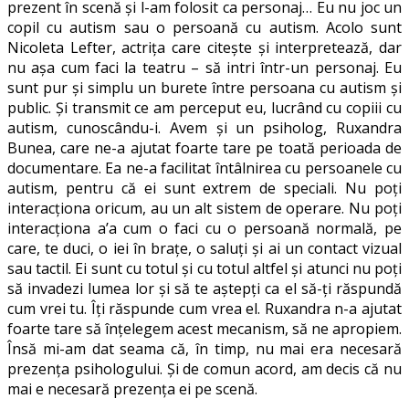
prezent în scenă și l-am folosit ca personaj… Eu nu joc un
copil cu autism sau o persoană cu autism. Acolo sunt
Nicoleta Lefter, actrița care citește și interpretează, dar
nu așa cum faci la teatru – să intri într-un personaj. Eu
sunt pur și simplu un burete între persoana cu autism și
public. Și transmit ce am perceput eu, lucrând cu copiii cu
autism, cunoscându-i. Avem și un psiholog, Ruxandra
Bunea, care ne-a ajutat foarte tare pe toată perioada de
documentare. Ea ne-a facilitat întâlnirea cu persoanele cu
autism, pentru că ei sunt extrem de speciali. Nu poți
interacționa oricum, au un alt sistem de operare. Nu poți
interacționa a’a cum o faci cu o persoană normală, pe
care, te duci, o iei în brațe, o saluți și ai un contact vizual
sau tactil. Ei sunt cu totul și cu totul altfel și atunci nu poți
să invadezi lumea lor și să te aștepți ca el să-ți răspundă
cum vrei tu. Îți răspunde cum vrea el. Ruxandra n-a ajutat
foarte tare să înțelegem acest mecanism, să ne apropiem.
Însă mi-am dat seama că, în timp, nu mai era necesară
prezența psihologului. Și de comun acord, am decis că nu
mai e necesară prezența ei pe scenă.