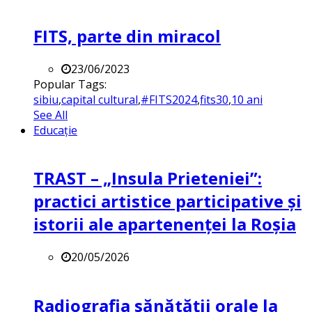
FITS, parte din miracol
23/06/2023
Popular Tags:
sibiu
,
capital cultural
,
#FITS2024
,
fits30
,
10 ani
See All
Educație
TRAST – „Insula Prieteniei”:
practici artistice participative și
istorii ale apartenenței la Roșia
20/05/2026
Radiografia sănătății orale la