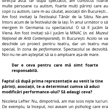
direcția asta. Iar după spectacol, am cunoscut foarte
multe persoane cu autism, foarte mulți părinți care au
copii cu autism, care m-au căutat, asociații din București…
Am fost invitați la Festivalul Tânăr de la Sibiu. Ne-am
întors acum de la festivalul de la Iași. În anul următor o să
mergem în Germania cu spectacolul. O să îl jucăm la
Viena. Am fost invitați să-l jucăm la MNAC (
n. ed. Muzeul
Național de Artă Contemporană
), în București. Acolo se va
deschide un proiect pentru teatru, dar un teatru mai
special, în zona de
performance.
Spectacolul se dezvoltă.
Noi nu ne-am așteptat să ia o amploare așa de mare.
Dar e ceva pentru care mă simt foarte
responsabilă.
Faptul că după prima reprezentație au venit la tine
părinți, asociații, te-a determinat cumva să aduci
modificări performance-ului? Să adaugi ceva?
Nicoleta Lefter: Nu, dimpotrivă, am mai scos niște lucruri.
De exemplu, la început, noi aveam un psiholog care era