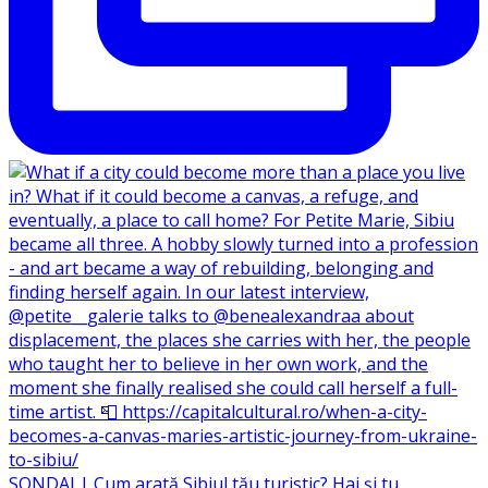
SONDAJ | Cum arată Sibiul tău turistic? Hai și tu