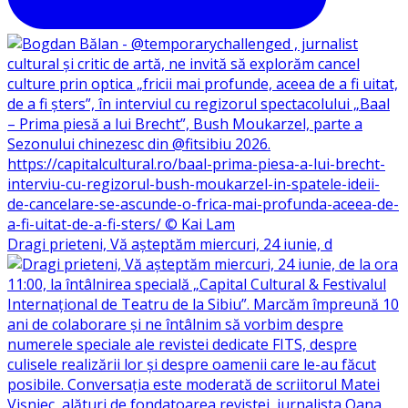
Dragi prieteni, Vă așteptăm miercuri, 24 iunie, d