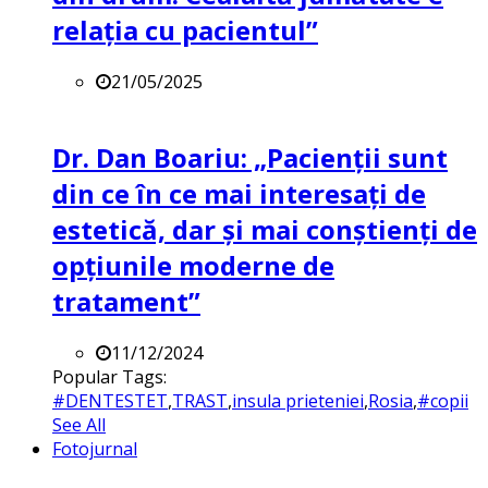
relația cu pacientul”
21/05/2025
Dr. Dan Boariu: „Pacienții sunt
din ce în ce mai interesați de
estetică, dar și mai conștienți de
opțiunile moderne de
tratament”
11/12/2024
Popular Tags:
#DENTESTET
,
TRAST
,
insula prieteniei
,
Rosia
,
#copii
See All
Fotojurnal