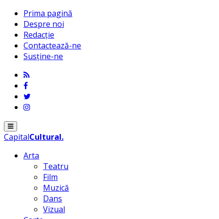
Prima pagină
Despre noi
Redacție
Contactează-ne
Susține-ne
Menu
Capital
Cultural
.
Arta
Teatru
Film
Muzică
Dans
Vizual