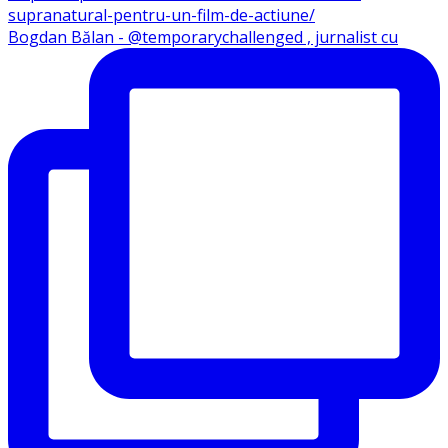
Bogdan Bălan - @temporarychallenged , jurnalist cu