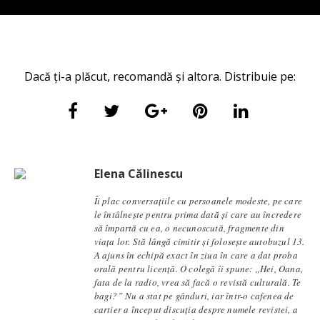
Dacă ți-a plăcut, recomandă și altora. Distribuie pe:
Elena Călinescu
Îi plac conversaţiile cu persoanele modeste, pe care
le întâlneşte pentru prima dată şi care au încredere
să împartă cu ea, o necunoscută, fragmente din
viaţa lor. Stă lângă cimitir și foloseşte autobuzul 13.
A ajuns în echipă exact în ziua în care a dat proba
orală pentru licență. O colegă îi spune: „Hei, Oana,
fata de la radio, vrea să facă o revistă culturală. Te
bagi?” Nu a stat pe gânduri, iar într-o cafenea de
cartier a început discuția despre numele revistei, a