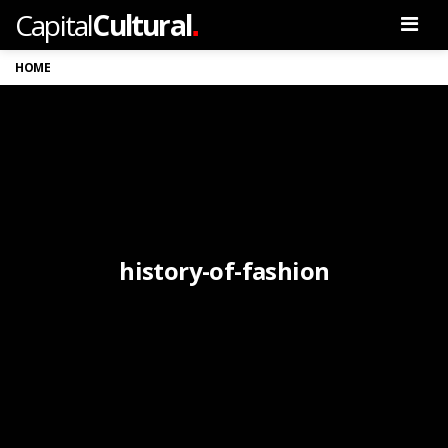
.
Capital
Cultural
Men
HOME
history-of-fashion