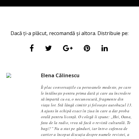
Dacă ți-a plăcut, recomandă și altora. Distribuie pe:
Elena Călinescu
Îi plac conversaţiile cu persoanele modeste, pe care
le întâlneşte pentru prima dată şi care au încredere
să împartă cu ea, o necunoscută, fragmente din
viaţa lor. Stă lângă cimitir și foloseşte autobuzul 13.
A ajuns în echipă exact în ziua în care a dat proba
orală pentru licență. O colegă îi spune: „Hei, Oana,
fata de la radio, vrea să facă o revistă culturală. Te
bagi?” Nu a stat pe gânduri, iar într-o cafenea de
cartier a început discuția despre numele revistei, a