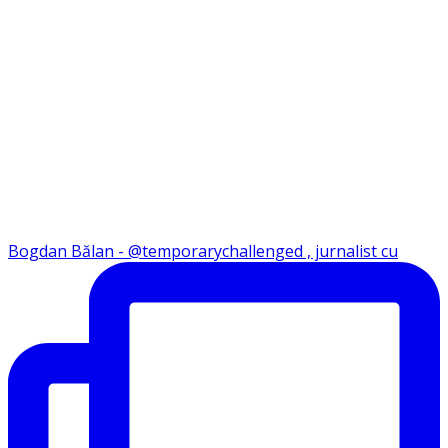
Bogdan Bălan - @temporarychallenged , jurnalist cu