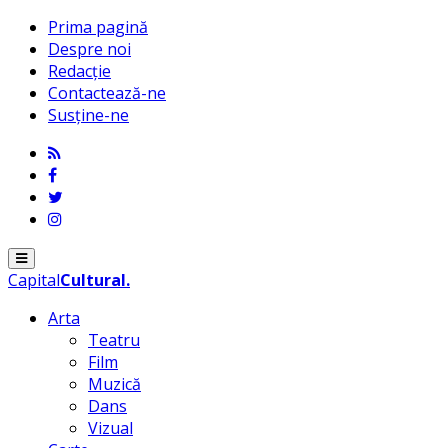
Prima pagină
Despre noi
Redacție
Contactează-ne
Susține-ne
Menu
Capital
Cultural
.
Arta
Teatru
Film
Muzică
Dans
Vizual