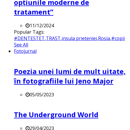
opțiunile moderne de
tratament”
11/12/2024
Popular Tags:
#DENTESTET
,
TRAST
,
insula prieteniei
,
Rosia
,
#copii
See All
Fotojurnal
Poezia unei lumi de mult uitate,
în fotografiile lui Jeno Major
05/05/2023
The Underground World
29/04/2023