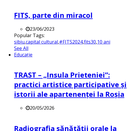
FITS, parte din miracol
23/06/2023
Popular Tags:
sibiu
,
capital cultural
,
#FITS2024
,
fits30
,
10 ani
See All
Educație
TRAST – „Insula Prieteniei”:
practici artistice participative și
istorii ale apartenenței la Roșia
20/05/2026
Radiografia sănătății orale la