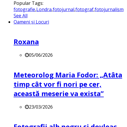
Popular Tags:
fotografie
,
Londra
,
fotojurnal
,
fotograf
,
fotojurnalism
See All
Oameni și Locuri
Roxana
05/06/2026
Meteorolog Maria Fodor: „Atâta
timp cât vor fi nori pe cer,
această meserie va exista”
23/03/2026
Fotografii alb negru și dovleac