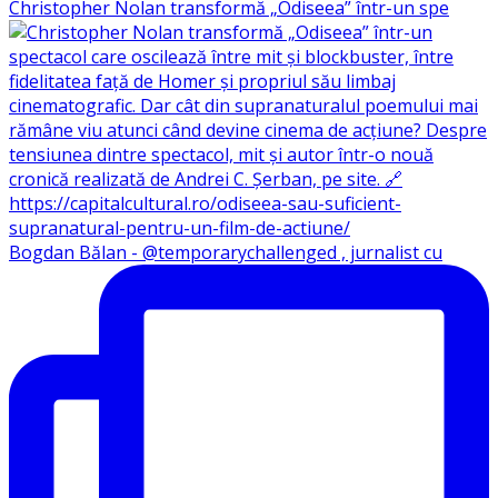
Christopher Nolan transformă „Odiseea” într-un spe
Bogdan Bălan - @temporarychallenged , jurnalist cu