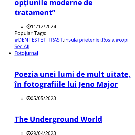
opțiunile moderne de
tratament”
11/12/2024
Popular Tags:
#DENTESTET
,
TRAST
,
insula prieteniei
,
Rosia
,
#copii
See All
Fotojurnal
Poezia unei lumi de mult uitate,
în fotografiile lui Jeno Major
05/05/2023
The Underground World
29/04/2023