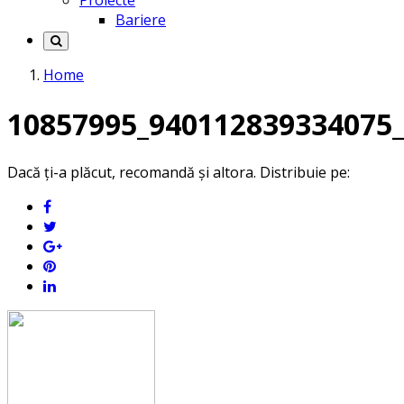
Proiecte
Bariere
Home
10857995_940112839334075
Dacă ți-a plăcut, recomandă și altora. Distribuie pe: