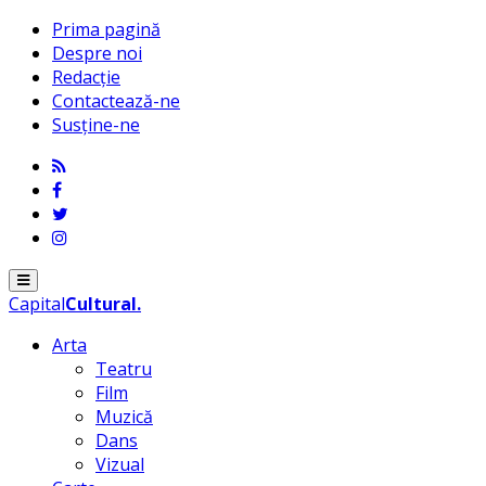
Prima pagină
Despre noi
Redacție
Contactează-ne
Susține-ne
Menu
Capital
Cultural
.
Arta
Teatru
Film
Muzică
Dans
Vizual