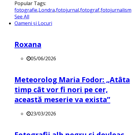
Popular Tags:
fotografie
,
Londra
,
fotojurnal
,
fotograf
,
fotojurnalism
See All
Oameni și Locuri
Roxana
05/06/2026
Meteorolog Maria Fodor: „Atâta
timp cât vor fi nori pe cer,
această meserie va exista”
23/03/2026
Fotografii alb negru și dovleac