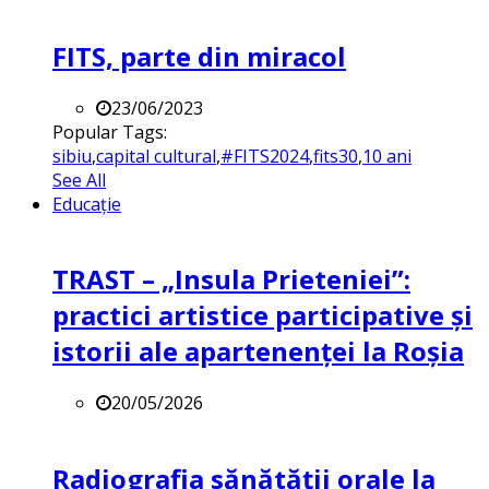
FITS, parte din miracol
23/06/2023
Popular Tags:
sibiu
,
capital cultural
,
#FITS2024
,
fits30
,
10 ani
See All
Educație
TRAST – „Insula Prieteniei”:
practici artistice participative și
istorii ale apartenenței la Roșia
20/05/2026
Radiografia sănătății orale la