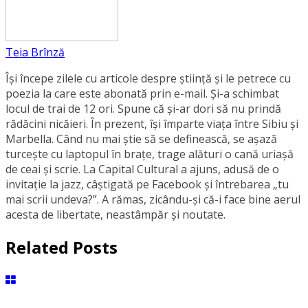
Teia Brînză
Își începe zilele cu articole despre știință și le petrece cu
poezia la care este abonată prin e-mail. Și-a schimbat
locul de trai de 12 ori. Spune că și-ar dori să nu prindă
rădăcini nicăieri. În prezent, își împarte viața între Sibiu și
Marbella. Când nu mai știe să se definească, se aşază
turcește cu laptopul în brațe, trage alături o cană uriașă
de ceai și scrie. La Capital Cultural a ajuns, adusă de o
invitație la jazz, câștigată pe Facebook și întrebarea „tu
mai scrii undeva?”. A rămas, zicându-și că-i face bine aerul
acesta de libertate, neastâmpăr și noutate.
Related Posts