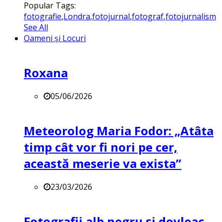
Popular Tags:
fotografie
,
Londra
,
fotojurnal
,
fotograf
,
fotojurnalism
See All
Oameni și Locuri
Roxana
05/06/2026
Meteorolog Maria Fodor: „Atâta
timp cât vor fi nori pe cer,
această meserie va exista”
23/03/2026
Fotografii alb negru și dovleac