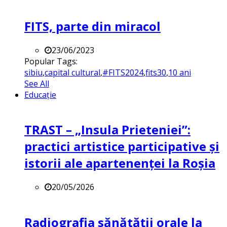
FITS, parte din miracol
23/06/2023
Popular Tags:
sibiu
,
capital cultural
,
#FITS2024
,
fits30
,
10 ani
See All
Educație
TRAST – „Insula Prieteniei”:
practici artistice participative și
istorii ale apartenenței la Roșia
20/05/2026
Radiografia sănătății orale la