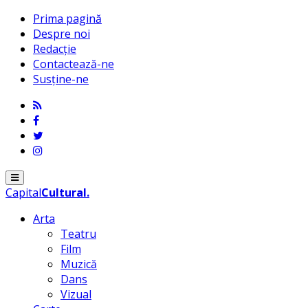
Prima pagină
Despre noi
Redacție
Contactează-ne
Susține-ne
Menu
Capital
Cultural
.
Arta
Teatru
Film
Muzică
Dans
Vizual