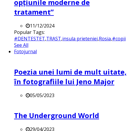
opțiunile moderne de
tratament”
11/12/2024
Popular Tags:
#DENTESTET
,
TRAST
,
insula prieteniei
,
Rosia
,
#copii
See All
Fotojurnal
Poezia unei lumi de mult uitate,
în fotografiile lui Jeno Major
05/05/2023
The Underground World
29/04/2023