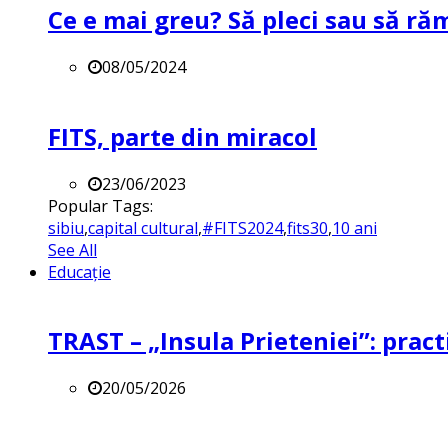
Ce e mai greu? Să pleci sau să ră
08/05/2024
FITS, parte din miracol
23/06/2023
Popular Tags:
sibiu
,
capital cultural
,
#FITS2024
,
fits30
,
10 ani
See All
Educație
TRAST – „Insula Prieteniei”: practi
20/05/2026