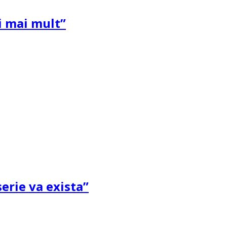
și mai mult”
erie va exista”