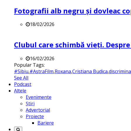
Fotografii alb negru și dovleac co
18/02/2026
Clubul care schimbă vieți. Despre
16/02/2026
Popular Tags:
#Sibiu
,
#AstraFilm
,
Roxana
,
Cristiana Budica
,
discrimin
See All
Podcast
Altele
Evenimente
Știri
Advertorial
Proiecte
Bariere