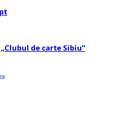
pt
 „Clubul de carte Sibiu”
are