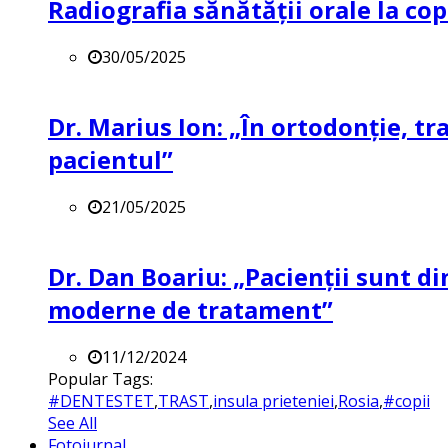
Radiografia sănătății orale la co
30/05/2025
Dr. Marius Ion: „În ortodonție, t
pacientul”
21/05/2025
Dr. Dan Boariu: „Pacienții sunt di
moderne de tratament”
11/12/2024
Popular Tags:
#DENTESTET
,
TRAST
,
insula prieteniei
,
Rosia
,
#copii
See All
Fotojurnal