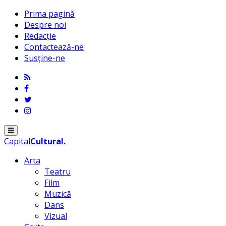
Prima pagină
Despre noi
Redacție
Contactează-ne
Susține-ne
Menu
Capital
Cultural
.
Arta
Teatru
Film
Muzică
Dans
Vizual