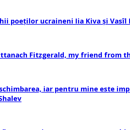
hii poeților ucraineni Iia Kiva și Vasî
ttanach Fitzgerald, my friend from th
schimbarea, iar pentru mine este impor
 Shalev