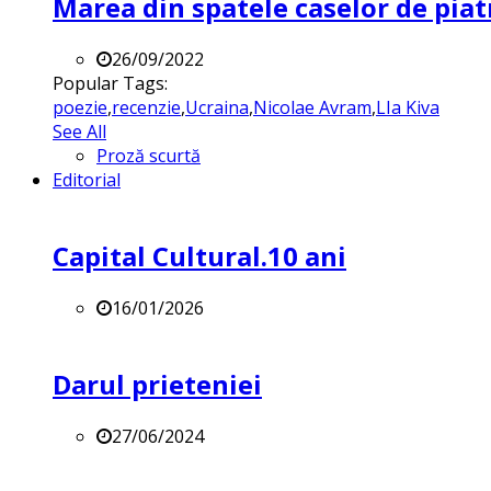
Marea din spatele caselor de pia
26/09/2022
Popular Tags:
poezie
,
recenzie
,
Ucraina
,
Nicolae Avram
,
LIa Kiva
See All
Proză scurtă
Editorial
Capital Cultural.10 ani
16/01/2026
Darul prieteniei
27/06/2024