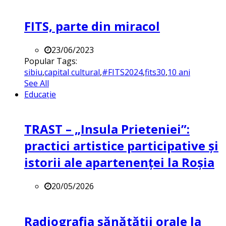
FITS, parte din miracol
23/06/2023
Popular Tags:
sibiu
,
capital cultural
,
#FITS2024
,
fits30
,
10 ani
See All
Educație
TRAST – „Insula Prieteniei”:
practici artistice participative și
istorii ale apartenenței la Roșia
20/05/2026
Radiografia sănătății orale la