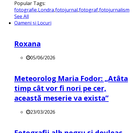
Popular Tags:
fotografie
,
Londra
,
fotojurnal
,
fotograf
,
fotojurnalism
See All
Oameni și Locuri
Roxana
05/06/2026
Meteorolog Maria Fodor: „Atâta
timp cât vor fi nori pe cer,
această meserie va exista”
23/03/2026
Fotografii alb negru și dovleac