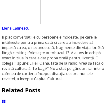
Elena Călinescu
Îi plac conversaţiile cu persoanele modeste, pe care le
întâlneşte pentru prima dată şi care au încredere să
împartă cu ea, o necunoscută, fragmente din viaţa lor. Stă
lângă cimitir și foloseşte autobuzul 13. A ajuns în echipă
exact în ziua în care a dat proba orală pentru licență. O
colegă îi spune: „Hei, Oana, fata de la radio, vrea să facă o
revistă culturală. Te bagi?” Nu a stat pe gânduri, iar într-o
cafenea de cartier a început discuția despre numele
revistei, a început Capital Cultural.
Related Posts