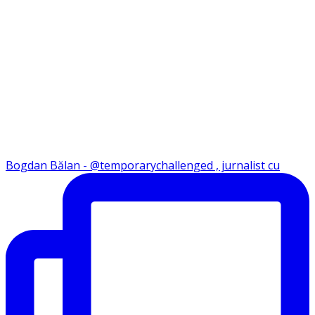
Bogdan Bălan - @temporarychallenged , jurnalist cu