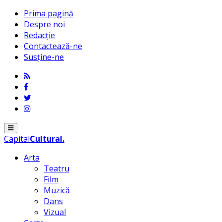
Prima pagină
Despre noi
Redacție
Contactează-ne
Susține-ne
Menu
Capital
Cultural
.
Arta
Teatru
Film
Muzică
Dans
Vizual