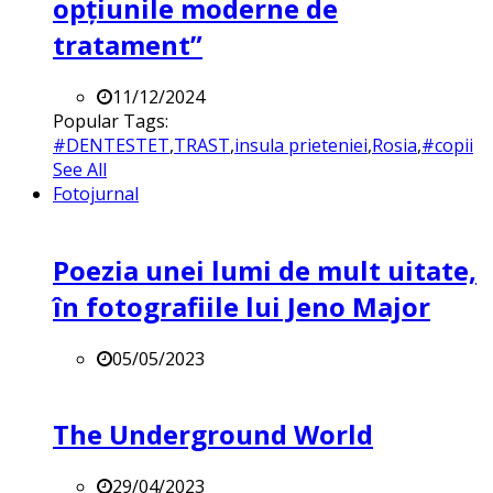
opțiunile moderne de
tratament”
11/12/2024
Popular Tags:
#DENTESTET
,
TRAST
,
insula prieteniei
,
Rosia
,
#copii
See All
Fotojurnal
Poezia unei lumi de mult uitate,
în fotografiile lui Jeno Major
05/05/2023
The Underground World
29/04/2023