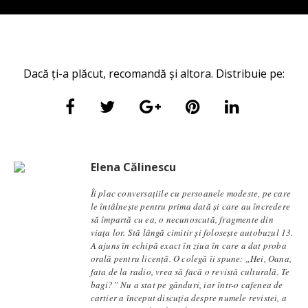
Dacă ți-a plăcut, recomandă și altora. Distribuie pe:
Elena Călinescu
Îi plac conversaţiile cu persoanele modeste, pe care
le întâlneşte pentru prima dată şi care au încredere
să împartă cu ea, o necunoscută, fragmente din
viaţa lor. Stă lângă cimitir și foloseşte autobuzul 13.
A ajuns în echipă exact în ziua în care a dat proba
orală pentru licență. O colegă îi spune: „Hei, Oana,
fata de la radio, vrea să facă o revistă culturală. Te
bagi?” Nu a stat pe gânduri, iar într-o cafenea de
cartier a început discuția despre numele revistei, a