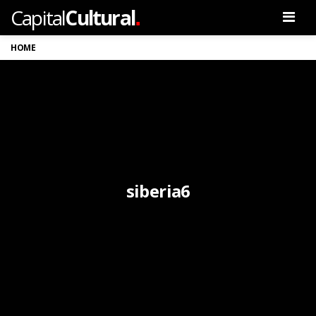
.
Capital
Cultural
Men
HOME
siberia6