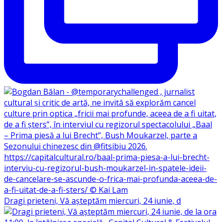
Dragi prieteni, Vă așteptăm miercuri, 24 iunie, d