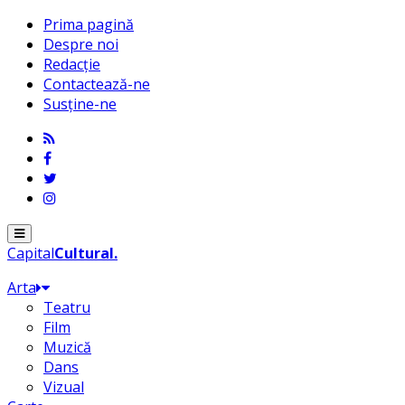
Prima pagină
Despre noi
Redacție
Contactează-ne
Susține-ne
Menu
Capital
Cultural
.
Arta
Teatru
Film
Muzică
Dans
Vizual