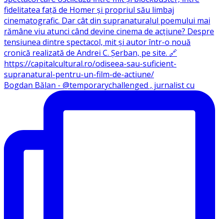
Bogdan Bălan - @temporarychallenged , jurnalist cu