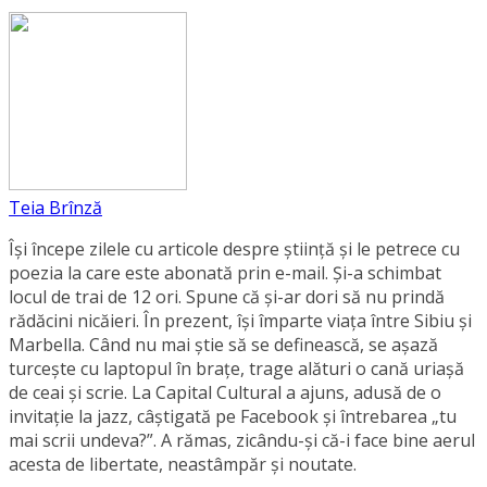
Teia Brînză
Își începe zilele cu articole despre știință și le petrece cu
poezia la care este abonată prin e-mail. Și-a schimbat
locul de trai de 12 ori. Spune că și-ar dori să nu prindă
rădăcini nicăieri. În prezent, își împarte viața între Sibiu și
Marbella. Când nu mai știe să se definească, se aşază
turcește cu laptopul în brațe, trage alături o cană uriașă
de ceai și scrie. La Capital Cultural a ajuns, adusă de o
invitație la jazz, câștigată pe Facebook și întrebarea „tu
mai scrii undeva?”. A rămas, zicându-și că-i face bine aerul
acesta de libertate, neastâmpăr și noutate.