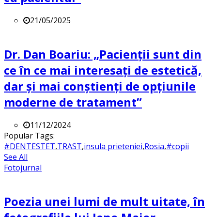
21/05/2025
Dr. Dan Boariu: „Pacienții sunt din
ce în ce mai interesați de estetică,
dar și mai conștienți de opțiunile
moderne de tratament”
11/12/2024
Popular Tags:
#DENTESTET
,
TRAST
,
insula prieteniei
,
Rosia
,
#copii
See All
Fotojurnal
Poezia unei lumi de mult uitate, în