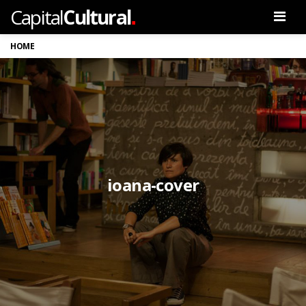
.
Capital
Cultural
Men
HOME
ioana-cover