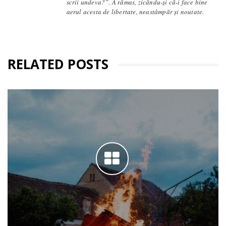
scrii undeva?”. A rămas, zicându-și că-i face bine
aerul acesta de libertate, neastâmpăr și noutate.
RELATED POSTS