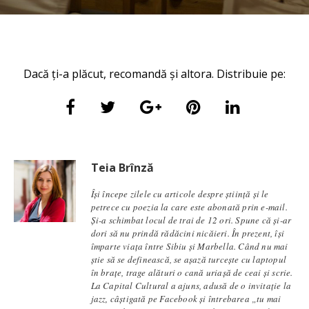
Dacă ți-a plăcut, recomandă și altora. Distribuie pe:
Teia Brînză
Își începe zilele cu articole despre știință și le
petrece cu poezia la care este abonată prin e-mail.
Și-a schimbat locul de trai de 12 ori. Spune că și-ar
dori să nu prindă rădăcini nicăieri. În prezent, își
împarte viața între Sibiu și Marbella. Când nu mai
știe să se definească, se aşază turcește cu laptopul
în brațe, trage alături o cană uriașă de ceai și scrie.
La Capital Cultural a ajuns, adusă de o invitație la
jazz, câștigată pe Facebook și întrebarea „tu mai