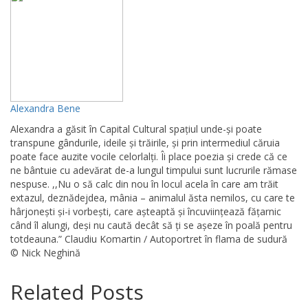
Alexandra Bene
Alexandra a găsit în Capital Cultural spațiul unde-și poate
transpune gândurile, ideile și trăirile, și prin intermediul căruia
poate face auzite vocile celorlalți. Îi place poezia și crede că ce
ne bântuie cu adevărat de-a lungul timpului sunt lucrurile rămase
nespuse. ,,Nu o să calc din nou în locul acela în care am trăit
extazul, deznădejdea, mânia – animalul ăsta nemilos, cu care te
hârjonești și-i vorbești, care așteaptă și încuviințează fățarnic
când îl alungi, deși nu caută decât să ți se așeze în poală pentru
totdeauna.” Claudiu Komartin / Autoportret în flama de sudură
© Nick Neghină
Related Posts