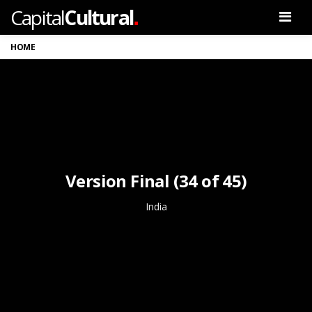
.
Capital
Cultural
Men
HOME
Version Final (34 of 45)
India