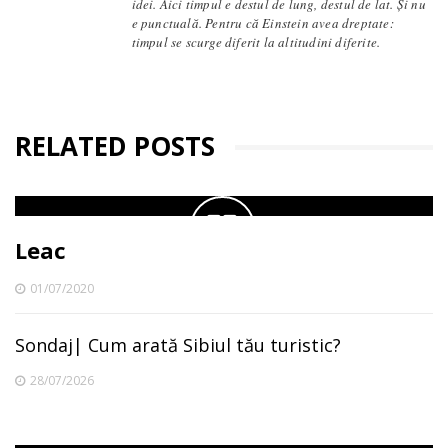
idei. Aici timpul e destul de lung, destul de lat. Și nu
e punctuală. Pentru că Einstein avea dreptate:
timpul se scurge diferit la altitudini diferite.
RELATED POSTS
Leac
01/07/2020
Sondaj| Cum arată Sibiul tău turistic?
28/07/2026