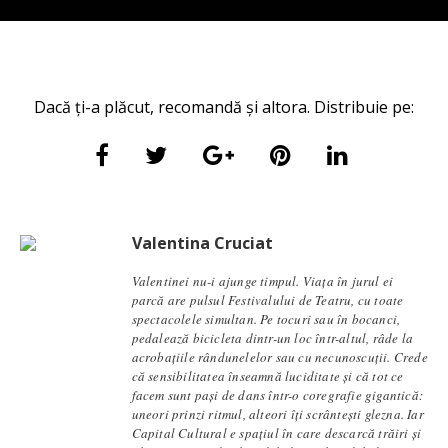
Dacă ți-a plăcut, recomandă și altora. Distribuie pe:
Valentina Cruciat
Valentinei nu-i ajunge timpul. Viața în jurul ei
parcă are pulsul Festivalului de Teatru, cu toate
spectacolele simultan. Pe tocuri sau în bocanci,
pedalează bicicleta dintr-un loc într-altul, râde la
acrobațiile rândunelelor sau cu necunoscuții. Crede
că sensibilitatea înseamnă luciditate și că tot ce
facem sunt pași de dans într-o coregrafie gigantică:
uneori prinzi ritmul, alteori îți scrântești glezna. Iar
Capital Cultural e spațiul în care descarcă trăiri și