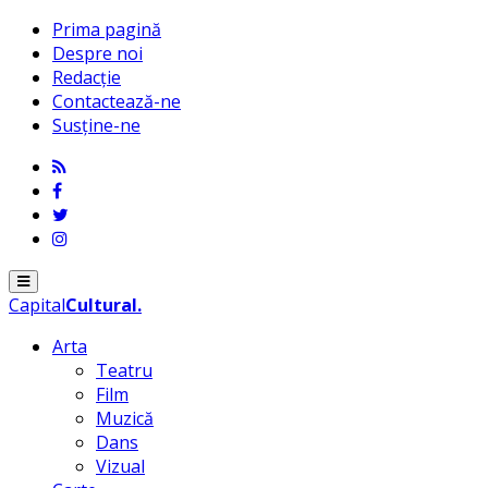
Prima pagină
Despre noi
Redacție
Contactează-ne
Susține-ne
Menu
Capital
Cultural
.
Arta
Teatru
Film
Muzică
Dans
Vizual