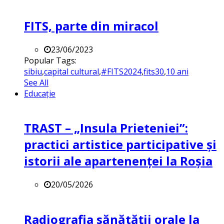
FITS, parte din miracol
23/06/2023
Popular Tags:
sibiu
,
capital cultural
,
#FITS2024
,
fits30
,
10 ani
See All
Educație
TRAST – „Insula Prieteniei”:
practici artistice participative și
istorii ale apartenenței la Roșia
20/05/2026
Radiografia sănătății orale la