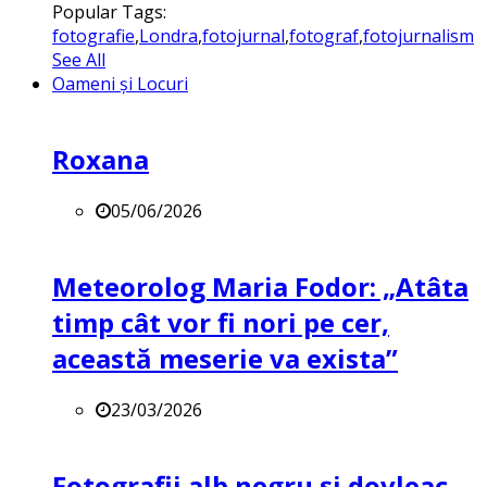
Popular Tags:
fotografie
,
Londra
,
fotojurnal
,
fotograf
,
fotojurnalism
See All
Oameni și Locuri
Roxana
05/06/2026
Meteorolog Maria Fodor: „Atâta
timp cât vor fi nori pe cer,
această meserie va exista”
23/03/2026
Fotografii alb negru și dovleac