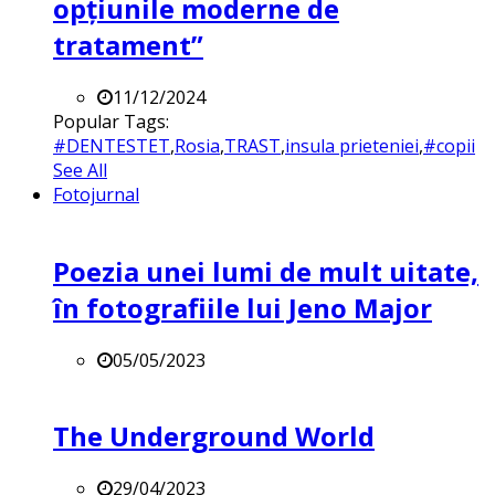
opțiunile moderne de
tratament”
11/12/2024
Popular Tags:
#DENTESTET
,
Rosia
,
TRAST
,
insula prieteniei
,
#copii
See All
Fotojurnal
Poezia unei lumi de mult uitate,
în fotografiile lui Jeno Major
05/05/2023
The Underground World
29/04/2023