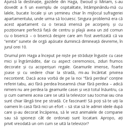
Ajunsă la destinație, gazdele din Haga, Ewoud și Miriam, s-au
dovedit a fi un exemplu de ospitalitate, întâmpinându-mă cu
lalele, bucate locale și un șemineu chiar în mijlocul sufrageriei
apartamentului, unde urma să locuiesc. Singura problemă era că
acest apartament cu o terasă imensă pe acorperiș și cu
poziționare perfectă față de centru și plajă avea un zid comun
cu o biserică – o biserică despre care am fost avertizată că va
”emite” sunete de orgă apăsate duminică dimineață devreme, în
jurul orei 10.
Drumul prin Haga a început pe niște pe străduțe înguste cu case
mici și îngrămădite, dar cu aspect ceremonios, ziduri frumos
decorate și cu acoperișuri regale. Geamurile imense, foarte
joase și cu vedere chiar la stradă, mi-au încântat privirea
necontenit. Dacă acea vorbă de pe la noi “fără perdea” conține
referiri tabu, aici fără perdea înseamnă chiar fără perdea – adică
nimeni nu are perdea la geamurile casei și vezi totul înăuntru, ca
și cum oamenii aceia care se uită la televizor sau tocmai iau cina
sunt chiar lângă tine pe stradă. Ce fascinant! Să poți să te uiți la
oameni în casă fără nici un efort – să stai să le admiri ideile după
care și-au decorat încăperea, să le vezi animalele de companie
sau să spionezi cât de ordonați sunt locatarii. Apropo, ați
privit vreodată un om cum se uită la televizor?