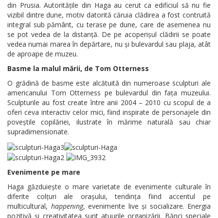
din Prusia. Autoritățile din Haga au cerut ca edificiul să nu fie
vizibil dintre dune, motiv datorită căruia clădirea a fost contruită
integral sub pământ, cu terase pe dune, care de asemenea nu
se pot vedea de la distanță. De pe acoperișul clădirii se poate
vedea numai marea în depărtare, nu și bulevardul sau plaja, atât
de aproape de muzeu.
Basme la malul mării, de Tom Otterness
O grădină de basme este alcătuită din numeroase sculpturi ale
americanului Tom Otterness pe bulevardul din fața muzeului.
Sculpturile au fost create între anii 2004 – 2010 cu scopul de a
oferi ceva interactiv celor mici, fiind inspirate de personajele din
poveștile copilăriei, ilustrate în mărime naturală sau chiar
supradimensionate.
Evenimente pe mare
Haga găzduiește o mare varietate de evenimente culturale în
diferite colțuri ale orașului, tendința fiind accentul pe
multicultural,
happening
, evenimente live și socializare. Energia
pozitivă și creativitatea sunt atuurile organizării. Bănci speciale