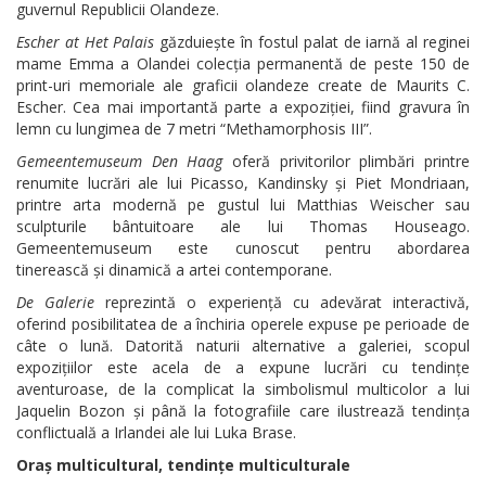
guvernul Republicii Olandeze.
Escher at Het Palais
găzduiește în fostul palat de iarnă al reginei
mame Emma a Olandei colecția permanentă de peste 150 de
print-uri memoriale ale graficii olandeze create de Maurits C.
Escher. Cea mai importantă parte a expoziției, fiind gravura în
lemn cu lungimea de 7 metri “Methamorphosis III”.
Gemeentemuseum Den Haag
oferă privitorilor plimbări printre
renumite lucrări ale lui Picasso, Kandinsky și Piet Mondriaan,
printre arta modernă pe gustul lui Matthias Weischer sau
sculpturile bântuitoare ale lui Thomas Houseago.
Gemeentemuseum este cunoscut pentru abordarea
tinerească și dinamică a artei contemporane.
De Galerie
reprezintă o experiență cu adevărat interactivă,
oferind posibilitatea de a închiria operele expuse pe perioade de
câte o lună. Datorită naturii alternative a galeriei, scopul
expozițiilor este acela de a expune lucrări cu tendințe
aventuroase, de la complicat la simbolismul multicolor a lui
Jaquelin Bozon și până la fotografiile care ilustrează tendința
conflictuală a Irlandei ale lui Luka Brase.
Oraș multicultural, tendințe multiculturale