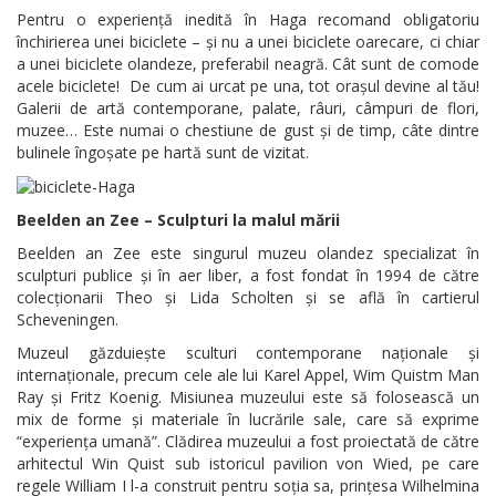
Pentru o experiență inedită în Haga recomand obligatoriu
închirierea unei biciclete – și nu a unei biciclete oarecare, ci chiar
a unei biciclete olandeze, preferabil neagră. Cât sunt de comode
acele biciclete! De cum ai urcat pe una, tot orașul devine al tău!
Galerii de artă contemporane, palate, râuri, câmpuri de flori,
muzee… Este numai o chestiune de gust și de timp, câte dintre
bulinele îngoșate pe hartă sunt de vizitat.
Beelden an Zee – Sculpturi la malul mării
Beelden an Zee este singurul muzeu olandez specializat în
sculpturi publice și în aer liber, a fost fondat în 1994 de către
colecționarii Theo și Lida Scholten și se află în cartierul
Scheveningen.
Muzeul găzduiește sculturi contemporane naționale și
internaționale, precum cele ale lui Karel Appel, Wim Quistm Man
Ray și Fritz Koenig. Misiunea muzeului este să folosească un
mix de forme și materiale în lucrările sale, care să exprime
“experiența umană”. Clădirea muzeului a fost proiectată de către
arhitectul Win Quist sub istoricul pavilion von Wied, pe care
regele William I l-a construit pentru soția sa, prințesa Wilhelmina