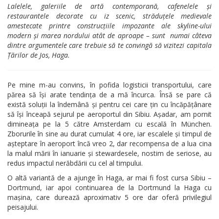
Lalelele, galeriile de artă contemporană, cafenelele și
restaurantele decorate cu iz scenic, străduțele medievale
amestecate printre construcțiile impozante ale skyline-ului
modern și marea nordului atât de aproape – sunt numai câteva
dintre argumentele care trebuie să te convingă să vizitezi capitala
Țărilor de Jos, Haga.
Pe mine m-au convins, în pofida logisticii transportului, care
părea să își arate tendința de a mă încurca. Însă se pare că
există soluții la îndemână și pentru cei care țin cu încăpățânare
să își înceapă sejurul pe aeroportul din Sibiu. Așadar, am pornit
dimineața pe la 5 către Amsterdam cu escală în München.
Zborurile în sine au durat cumulat 4 ore, iar escalele și timpul de
așteptare în aeroport încă vreo 2, dar recompensa de a lua cina
la malul mării în ianuarie și stewardesele, nostim de seriose, au
redus impactul nerăbdării cu cel al timpului.
O altă variantă de a ajunge în Haga, ar mai fi fost cursa Sibiu –
Dortmund, iar apoi continuarea de la Dortmund la Haga cu
mașina, care durează aproximativ 5 ore dar oferă privilegiul
peisajului.