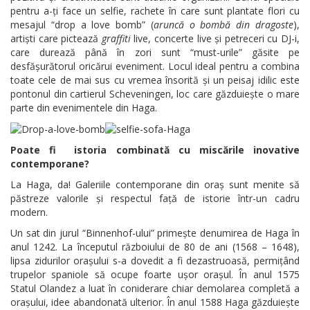
pentru a-ți face un selfie, rachete în care sunt plantate flori cu
mesajul “drop a love bomb” (
aruncă o bombă din dragoste
),
artiști care pictează
graffiti
live, concerte live și petreceri cu DJ-i,
care durează până în zori sunt “must-urile” găsite pe
desfășurătorul oricărui eveniment. Locul ideal pentru a combina
toate cele de mai sus cu vremea însorită și un peisaj idilic este
pontonul din cartierul Scheveningen, loc care găzduiește o mare
parte din evenimentele din Haga.
Poate fi istoria combinată cu miscările inovative
contemporane?
La Haga, da! Galeriile contemporane din oraș sunt menite să
păstreze valorile și respectul față de istorie într-un cadru
modern.
Un sat din jurul “Binnenhof-ului” primește denumirea de Haga în
anul 1242. La începutul războiului de 80 de ani (1568 – 1648),
lipsa zidurilor orașului s-a dovedit a fi dezastruoasă, permițând
trupelor spaniole să ocupe foarte ușor orașul. În anul 1575
Statul Olandez a luat în coniderare chiar demolarea completă a
orașului, idee abandonată ulterior. În anul 1588 Haga găzduiește