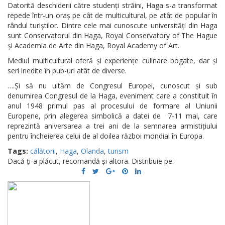
Datorită deschiderii către studenți străini, Haga s-a transformat
repede într-un oraș pe cât de multicultural, pe atât de popular în
rândul turiștilor. Dintre cele mai cunoscute universități din Haga
sunt Conservatorul din Haga, Royal Conservatory of The Hague
și Academia de Arte din Haga, Royal Academy of Art.
Mediul multicultural oferă și experiențe culinare bogate, dar și
seri inedite în pub-uri atât de diverse.
….Și să nu uităm de Congresul Europei, cunoscut și sub
denumirea Congresul de la Haga, eveniment care a constituit în
anul 1948 primul pas al procesului de formare al Uniunii
Europene, prin alegerea simbolică a datei de 7-11 mai, care
reprezintă aniversarea a trei ani de la semnarea armistițiului
pentru încheierea celui de al doilea război mondial în Europa.
Tags:
călătorii
,
Haga
,
Olanda
,
turism
Dacă ți-a plăcut, recomandă și altora. Distribuie pe: