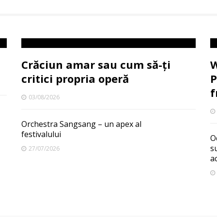
Crăciun amar sau cum să-ți
W
critici propria operă
P
f
03/08/2026
Orchestra Sangsang – un apex al
festivalului
O
s
27/07/2026
a