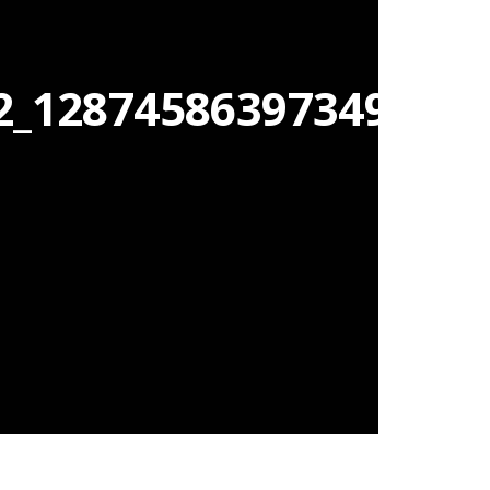
2_128745863973497036