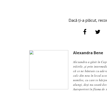
Dacă ți-a plăcut, reco
Alexandra Bene
Alexandra a găsit în Capi
trăirile, și prin intermed
că ce ne bântuie cu adevă
calc din nou în locul ace
nemilos, cu care te hârjon
alungi, deși nu caută dec
Autoportret în flama de