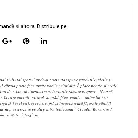
mandă și altora. Distribuie pe:
tal Cultural spațiul unde-și poate transpune gândurile, ideile și
iul căruia poate face auzite vocile celorlalți. Îi place poezia și crede
rat de-a lungul timpului sunt lucrurile rămase nespuse. ,,Nu o să
la în care am trăit extazul, deznădejdea, mânia – animalul ăsta
ești și-i vorbești, care așteaptă și încuviințează fățarnic când îl
ât să ți se așeze în poală pentru totdeauna.” Claudiu Komartin /
 sudură © Nick Neghină