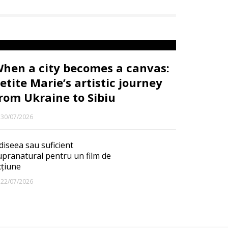
hen a city becomes a canvas:
etite Marie’s artistic journey
rom Ukraine to Sibiu
30/07/2026
diseea sau suficient
upranatural pentru un film de
cțiune
22/07/2026