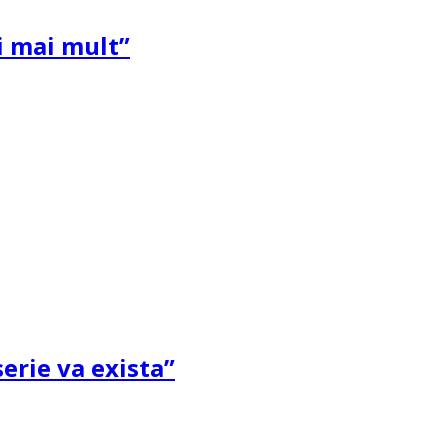
și mai mult”
erie va exista”