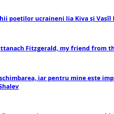
hii poeților ucraineni Iia Kiva și Vasî
ttanach Fitzgerald, my friend from th
schimbarea, iar pentru mine este impor
 Shalev