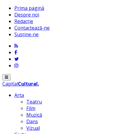
Prima pagină
Despre noi
Redacție
Contactează-ne
Susține-ne
Menu
Capital
Cultural
.
Arta
Teatru
Film
Muzică
Dans
Vizual