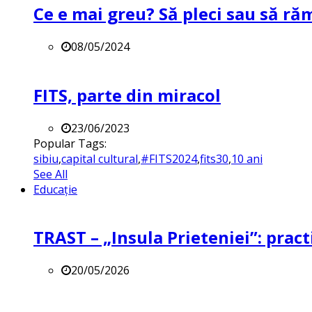
Ce e mai greu? Să pleci sau să ră
08/05/2024
FITS, parte din miracol
23/06/2023
Popular Tags:
sibiu
,
capital cultural
,
#FITS2024
,
fits30
,
10 ani
See All
Educație
TRAST – „Insula Prieteniei”: practi
20/05/2026