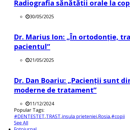
Radiografia sănătății orale la co
30/05/2025
Dr. Marius Ion: „În ortodonție, t
pacientul”
21/05/2025
Dr. Dan Boariu: „Pacienții sunt di
moderne de tratament”
11/12/2024
Popular Tags:
#DENTESTET
,
TRAST
,
insula prieteniei
,
Rosia
,
#copii
See All
Fotojurnal