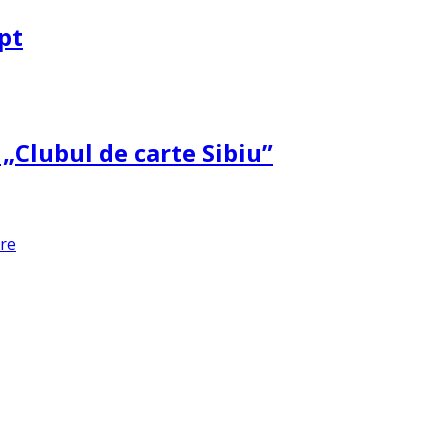
pt
 „Clubul de carte Sibiu”
are