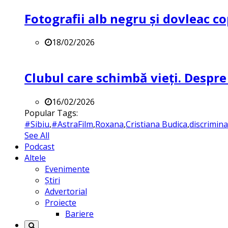
Fotografii alb negru și dovleac co
18/02/2026
Clubul care schimbă vieți. Despre
16/02/2026
Popular Tags:
#Sibiu
,
#AstraFilm
,
Roxana
,
Cristiana Budica
,
discrimin
See All
Podcast
Altele
Evenimente
Știri
Advertorial
Proiecte
Bariere