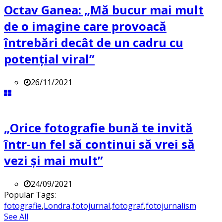
Octav Ganea: „Mă bucur mai mult
de o imagine care provoacă
întrebări decât de un cadru cu
potenţial viral”
26/11/2021
„Orice fotografie bună te invită
într-un fel să continui să vrei să
vezi și mai mult”
24/09/2021
Popular Tags:
fotografie
,
Londra
,
fotojurnal
,
fotograf
,
fotojurnalism
See All