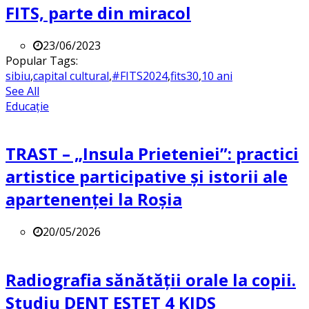
FITS, parte din miracol
23/06/2023
Popular Tags:
sibiu
,
capital cultural
,
#FITS2024
,
fits30
,
10 ani
See All
Educație
TRAST – „Insula Prieteniei”: practici
artistice participative și istorii ale
apartenenței la Roșia
20/05/2026
Radiografia sănătății orale la copii.
Studiu DENT ESTET 4 KIDS