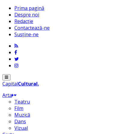
Prima pagină
Despre noi
Redacție
Contactează-ne
Susține-ne
Menu
Capital
Cultural
.
Arta
Teatru
Film
Muzică
Dans
Vizual