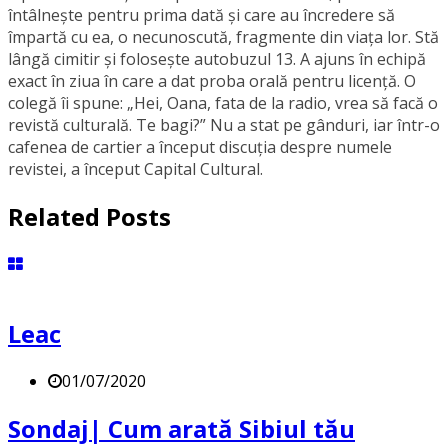
întâlneşte pentru prima dată şi care au încredere să
împartă cu ea, o necunoscută, fragmente din viaţa lor. Stă
lângă cimitir și foloseşte autobuzul 13. A ajuns în echipă
exact în ziua în care a dat proba orală pentru licență. O
colegă îi spune: „Hei, Oana, fata de la radio, vrea să facă o
revistă culturală. Te bagi?” Nu a stat pe gânduri, iar într-o
cafenea de cartier a început discuția despre numele
revistei, a început Capital Cultural.
Related Posts
Leac
01/07/2020
Sondaj| Cum arată Sibiul tău