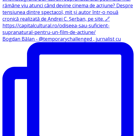
Bogdan Bălan - @temporarychallenged , jurnalist cu