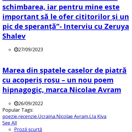
schimbarea, iar pentru mine este
important să le ofer cititorilor și un
pic de speranță”- Interviu cu Zeruya
Shalev
27/09/2023
Marea din spatele caselor de piatră
cu acoperiș roșu – un nou poem
hipnagogic, marca Nicolae Avram
26/09/2022
Popular Tags:
poezie
,
recenzie
,
Ucraina
,
Nicolae Avram
,
LIa Kiva
See All
Proză scurtă