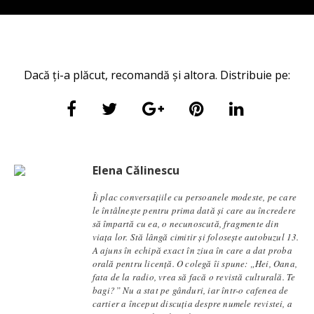
Dacă ți-a plăcut, recomandă și altora. Distribuie pe:
Elena Călinescu
Îi plac conversaţiile cu persoanele modeste, pe care
le întâlneşte pentru prima dată şi care au încredere
să împartă cu ea, o necunoscută, fragmente din
viaţa lor. Stă lângă cimitir și foloseşte autobuzul 13.
A ajuns în echipă exact în ziua în care a dat proba
orală pentru licență. O colegă îi spune: „Hei, Oana,
fata de la radio, vrea să facă o revistă culturală. Te
bagi?” Nu a stat pe gânduri, iar într-o cafenea de
cartier a început discuția despre numele revistei, a