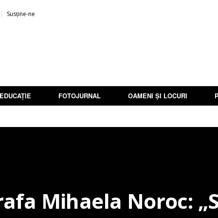
Susține-ne
EDUCAȚIE
FOTOJURNAL
OAMENI ȘI LOCURI
rafa Mihaela Noroc: „S