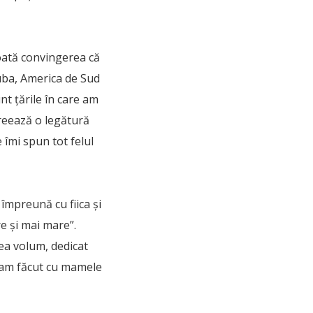
toată convingerea că
Cuba, America de Sud
nt ţările în care am
creează o legătură
 îmi spun tot felul
împreună cu fiica și
re și mai mare”.
lea volum, dedicat
e-am făcut cu mamele