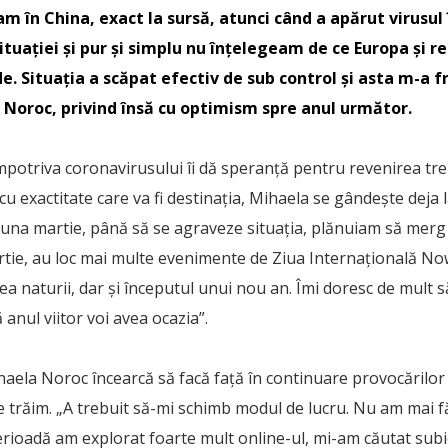
am în China, exact la sursă, atunci când a apărut virusu
tuației și pur și simplu nu înțelegeam de ce Europa și re
e. Situația a scăpat efectiv de sub control și asta m-a 
Noroc, privind însă cu optimism spre anul următor.
împotriva coronavirusului îi dă speranță pentru revenirea tr
 cu exactitate care va fi destinația, Mihaela se gândește deja 
una martie, până să se agraveze situația, plănuiam să merg î
rtie, au loc mai multe evenimente de Ziua Internaţională No
a naturii, dar și începutul unui nou an. Îmi doresc de mult s
ă anul viitor voi avea ocazia”.
haela Noroc încearcă să facă față în continuare provocărilor
e trăim. „A trebuit să-mi schimb modul de lucru. Nu am mai fă
erioadă am explorat foarte mult online-ul, mi-am căutat subi