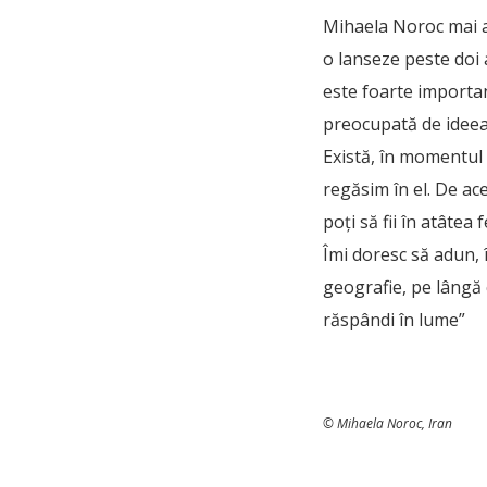
Mihaela Noroc mai ar
o lanseze peste doi a
este foarte importa
preocupată de ideea
Există, în momentul a
regăsim în el. De ace
poți să fii în atâtea 
Îmi doresc să adun, î
geografie, pe lângă 
răspândi în lume”
©️ Mihaela Noroc, Iran