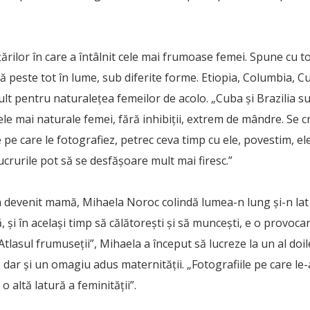
ţărilor în care a întâlnit cele mai frumoase femei. Spune cu 
ă peste tot în lume, sub diferite forme. Etiopia, Columbia, 
ult pentru naturaleţea femeilor de acolo. „Cuba şi Brazilia su
ele mai naturale femei, fără inhibiţii, extrem de mândre. Se 
pe care le fotografiez, petrec ceva timp cu ele, povestim, ele
lucrurile pot să se desfăşoare mult mai firesc.”
a devenit mamă, Mihaela Noroc colindă lumea-n lung și-n lat 
ă, şi în acelaşi timp să călătoreşti şi să munceşti, e o provoca
Atlasul frumuseții”, Mihaela a început să lucreze la un al doi
e, dar și un omagiu adus maternității. „Fotografiile pe care l
ă o altă latură a feminității”.