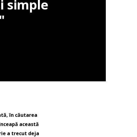
i simple
"
ată, în căutarea
 înceapă această
rie a trecut deja