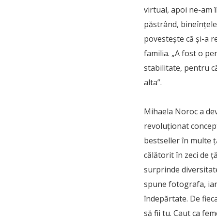
virtual, apoi ne-am î
păstrând, bineînțeles
povestește că și-a re
familia. „A fost o per
stabilitate, pentru 
alta”.
Mihaela Noroc a dev
revoluționat concept
bestseller în multe 
călătorit în zeci de 
surprinde diversitat
spune fotografa, iar
îndepărtate. De fiec
să fii tu. Caut ca fe