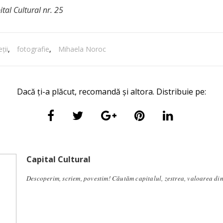
ital Cultural nr. 25
ţii
,
fotografie
,
Mihaela Noroc
Dacă ți-a plăcut, recomandă și altora. Distribuie pe:
Capital Cultural
Descoperim, scriem, povestim! Căutăm capitalul, zestrea, valoarea di