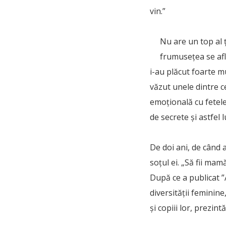
vin.”
Nu are un top al 
frumuseţea se afl
i-au plăcut foarte m
văzut unele dintre c
emoţională cu fetele 
de secrete şi astfel 
De doi ani, de când 
soțul ei. „Să fii mam
După ce a publicat ”
diversității feminin
și copiii lor, prezint