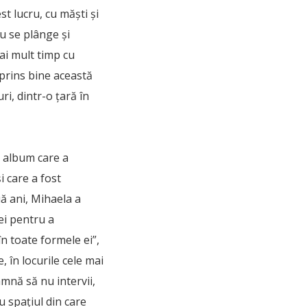
st lucru, cu măști și
nu se plânge și
mai mult timp cu
a prins bine această
i, dintr-o țară în
n album care a
i care a fost
uă ani, Mihaela a
mei pentru a
n toate formele ei”,
 în locurile cele mai
mnă să nu intervii,
u spaţiul din care