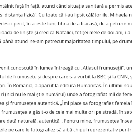
ntâlnit față în față, atunci când situația sanitară a permis ace
, distanța fizică”. Cu toate că i-au lipsit călătoriile, Mihaela 
descoperit, în aceste luni, tihna de a fi acasă, de a petrece 
ioadă de liniște și cred că Nataliei, fetiței mele de doi ani, i-
că până atunci ne-am petrecut majoritatea timpului, pe drumur
enit cunoscută în lumea întreagă cu „Atlasul frumuseţii”, u
ul de frumuseţe și despre care s-a vorbit la BBC și la CNN, ș
țări. În România, a apărut la editura Humanitas. În ultimii no
ţări (nici nu le mai știe numărul) unde a fotografiat mii de fe
ea şi frumuseţea autentică. „Îmi place să fotografiez femeia î
 frumusețea a găsit-o de cele mai multe ori pe stradă, în sate,
are dată naturală, autentică. „Pentru mine, frumuseţea însea
meile pe care le fotografiez să aibă chipul reprezentativ pentr