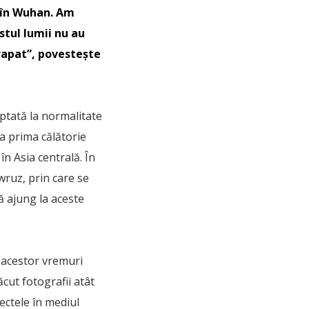
l în Wuhan. Am
stul lumii nu au
frapat”, povestește
eptată la normalitate
la prima călătorie
n Asia centrală. În
wruz, prin care se
ă ajung la aceste
 acestor vremuri
cut fotografii atât
ectele în mediul