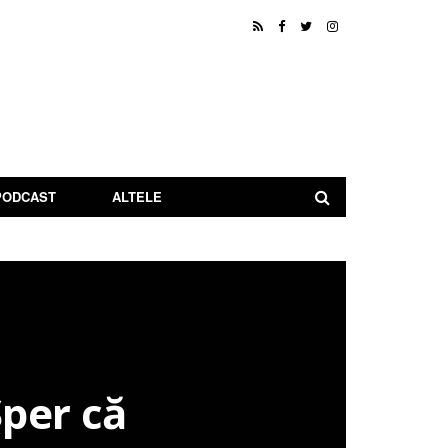
PODCAST
ALTELE
per că