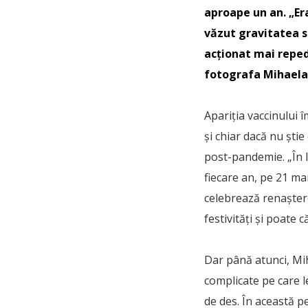
aproape un an. „Er
văzut gravitatea si
acționat mai reped
fotografa Mihaela 
Apariția vaccinului 
și chiar dacă nu știe
post-pandemie. „În l
fiecare an, pe 21 ma
celebrează renaştere
festivități și poate c
Dar până atunci, Mi
complicate pe care l
de des. În această p