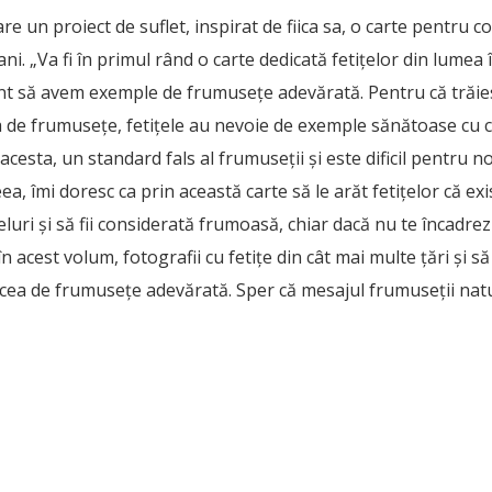
e un proiect de suflet, inspirat de fiica sa, o carte pentru co
ni. „Va fi în primul rând o carte dedicată fetițelor din lumea
nt să avem exemple de frumusețe adevărată. Pentru că trăie
 de frumusețe, fetițele au nevoie de exemple sănătoase cu c
cesta, un standard fals al frumuseţii şi este dificil pentru no
ea, îmi doresc ca prin această carte să le arăt fetițelor că exis
feluri și să fii considerată frumoasă, chiar dacă nu te încadrezi
n acest volum, fotografii cu fetițe din cât mai multe țări și să f
cea de frumusețe adevărată. Sper că mesajul frumuseţii natu