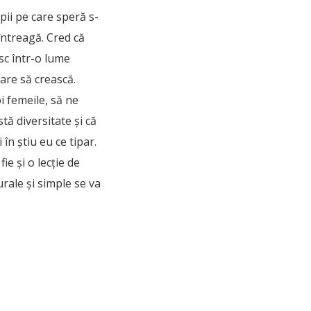
pii pe care speră s-
 întreagă. Cred că
sc într-o lume
are să crească.
i femeile, să ne
tă diversitate și că
 în știu eu ce tipar.
ie și o lecție de
rale şi simple se va