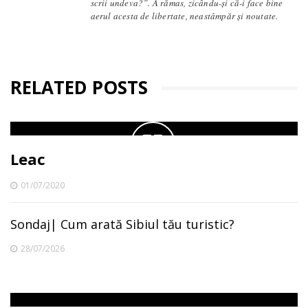
scrii undeva?”. A rămas, zicându-și că-i face bine
aerul acesta de libertate, neastâmpăr și noutate.
RELATED POSTS
Leac
01/07/2020
Sondaj| Cum arată Sibiul tău turistic?
28/07/2026