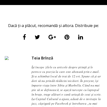
Dacă ți-a plăcut, recomandă și altora. Distribuie pe:
Teia Brînză
Își începe zilele cu articole despre știință și le
petrece cu poezia la care este abonată prin e-mail.
Și-a schimbat locul de trai de 12 ori. Spune că și-ar
dori să nu prindă rădăcini nicăieri. În prezent, își
împarte viața între Sibiu și Marbella. Când nu mai
știe să se definească, se aşază turcește cu laptopul
în brațe, trage alături o cană uriașă de ceai și scrie.
La Capital Cultural a ajuns, adusă de o invitație la
jazz, câștigată pe Facebook și întrebarea „tu mai