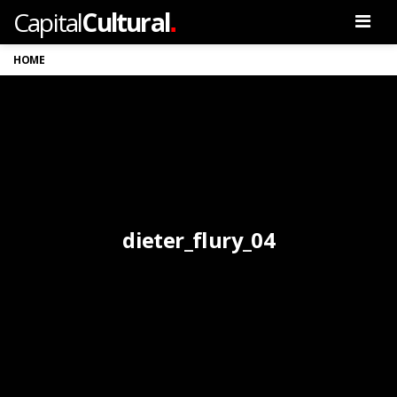
.
Capital
Cultural
Men
HOME
dieter_flury_04