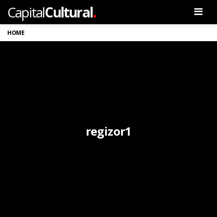
.
Capital
Cultural
Men
HOME
regizor1