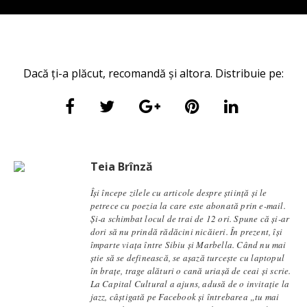
Dacă ți-a plăcut, recomandă și altora. Distribuie pe:
Teia Brînză
Își începe zilele cu articole despre știință și le
petrece cu poezia la care este abonată prin e-mail.
Și-a schimbat locul de trai de 12 ori. Spune că și-ar
dori să nu prindă rădăcini nicăieri. În prezent, își
împarte viața între Sibiu și Marbella. Când nu mai
știe să se definească, se aşază turcește cu laptopul
în brațe, trage alături o cană uriașă de ceai și scrie.
La Capital Cultural a ajuns, adusă de o invitație la
jazz, câștigată pe Facebook și întrebarea „tu mai