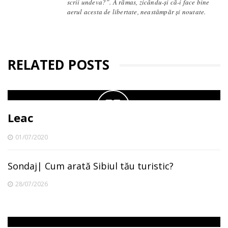
scrii undeva?”. A rămas, zicându-și că-i face bine
aerul acesta de libertate, neastâmpăr și noutate.
RELATED POSTS
Leac
01/07/2020
Sondaj| Cum arată Sibiul tău turistic?
28/07/2026