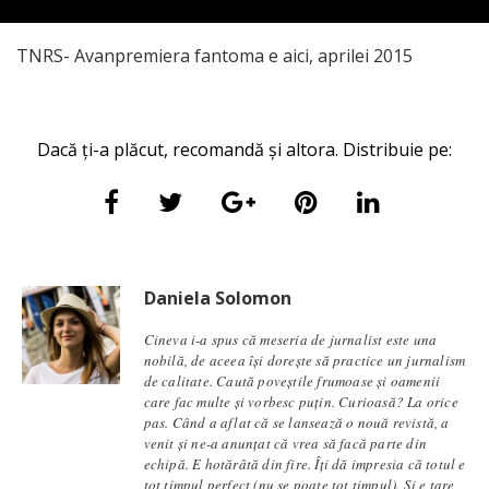
TNRS- Avanpremiera fantoma e aici, aprilei 2015
Dacă ți-a plăcut, recomandă și altora. Distribuie pe:
Daniela Solomon
Cineva i-a spus că meseria de jurnalist este una
nobilă, de aceea își dorește să practice un jurnalism
de calitate. Caută poveștile frumoase și oamenii
care fac multe și vorbesc puțin. Curioasă? La orice
pas. Când a aflat că se lansează o nouă revistă, a
venit și ne-a anunțat că vrea să facă parte din
echipă. E hotărâtă din fire. Îți dă impresia că totul e
tot timpul perfect (nu se poate tot timpul). Și e tare