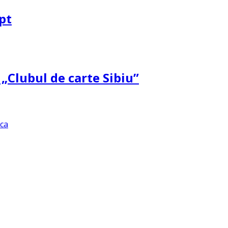
pt
 „Clubul de carte Sibiu”
ica