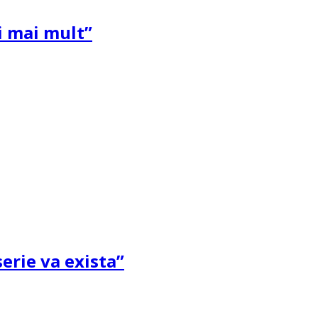
și mai mult”
erie va exista”