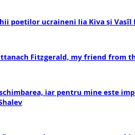
hii poeților ucraineni Iia Kiva și Vasî
ttanach Fitzgerald, my friend from th
schimbarea, iar pentru mine este impor
 Shalev