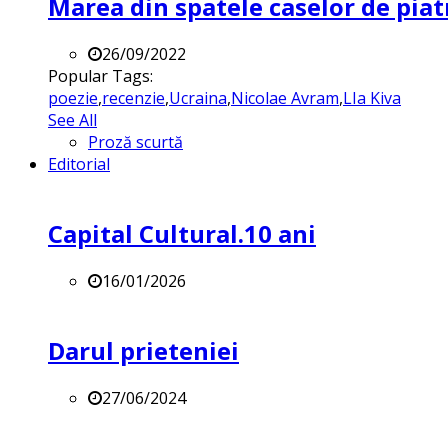
Marea din spatele caselor de pia
26/09/2022
Popular Tags:
poezie
,
recenzie
,
Ucraina
,
Nicolae Avram
,
LIa Kiva
See All
Proză scurtă
Editorial
Capital Cultural.10 ani
16/01/2026
Darul prieteniei
27/06/2024