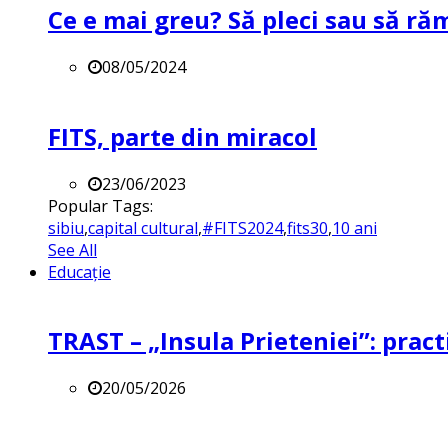
Ce e mai greu? Să pleci sau să ră
08/05/2024
FITS, parte din miracol
23/06/2023
Popular Tags:
sibiu
,
capital cultural
,
#FITS2024
,
fits30
,
10 ani
See All
Educație
TRAST – „Insula Prieteniei”: practi
20/05/2026