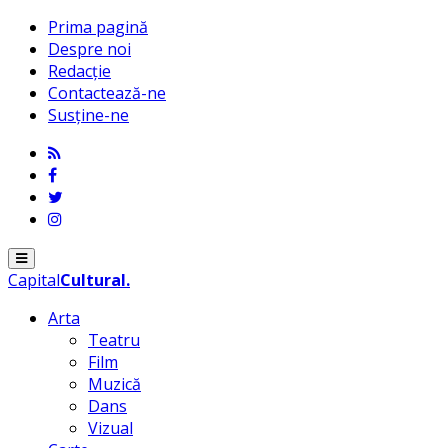
Prima pagină
Despre noi
Redacție
Contactează-ne
Susține-ne
Menu
Capital
Cultural
.
Arta
Teatru
Film
Muzică
Dans
Vizual