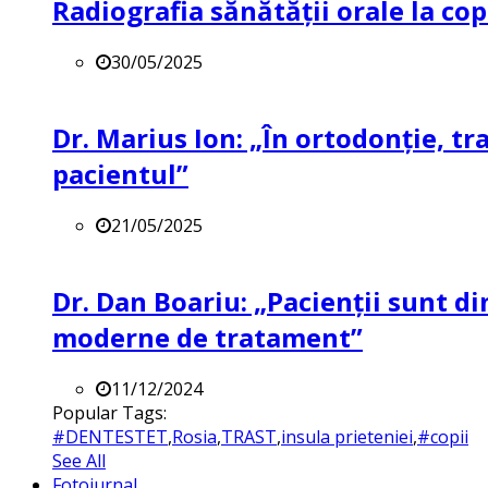
Radiografia sănătății orale la co
30/05/2025
Dr. Marius Ion: „În ortodonție, t
pacientul”
21/05/2025
Dr. Dan Boariu: „Pacienții sunt di
moderne de tratament”
11/12/2024
Popular Tags:
#DENTESTET
,
Rosia
,
TRAST
,
insula prieteniei
,
#copii
See All
Fotojurnal