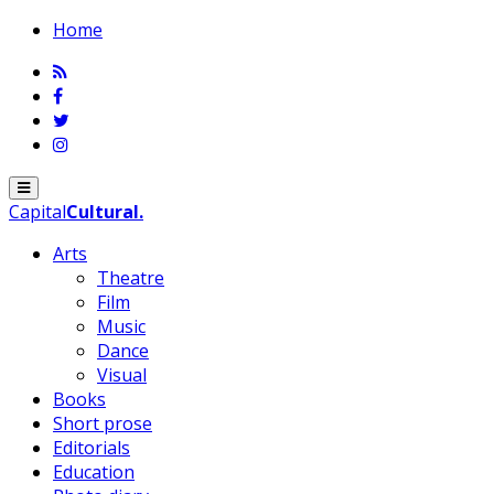
Home
Menu
Capital
Cultural
.
Arts
Theatre
Film
Music
Dance
Visual
Books
Short prose
Editorials
Education