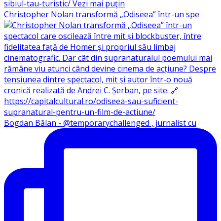
Christopher Nolan transformă „Odiseea” într-un spe
Bogdan Bălan - @temporarychallenged , jurnalist cu