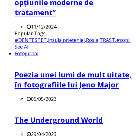
opțiunile moderne de
tratament”
11/12/2024
Popular Tags:
#DENTESTET
,
insula prieteniei
,
Rosia
,
TRAST
,
#copii
See All
Fotojurnal
Poezia unei lumi de mult uitate,
în fotografiile lui Jeno Major
05/05/2023
The Underground World
29/04/2023