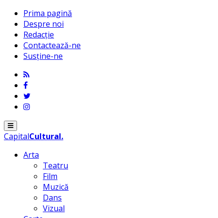
Prima pagină
Despre noi
Redacție
Contactează-ne
Susține-ne
Menu
Capital
Cultural
.
Arta
Teatru
Film
Muzică
Dans
Vizual