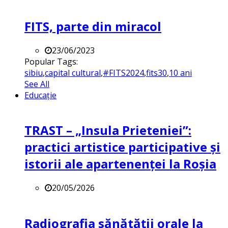
FITS, parte din miracol
23/06/2023
Popular Tags:
sibiu
,
capital cultural
,
#FITS2024
,
fits30
,
10 ani
See All
Educație
TRAST – „Insula Prieteniei”:
practici artistice participative și
istorii ale apartenenței la Roșia
20/05/2026
Radiografia sănătății orale la