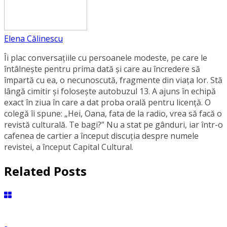
Elena Călinescu
Îi plac conversaţiile cu persoanele modeste, pe care le
întâlneşte pentru prima dată şi care au încredere să
împartă cu ea, o necunoscută, fragmente din viaţa lor. Stă
lângă cimitir și foloseşte autobuzul 13. A ajuns în echipă
exact în ziua în care a dat proba orală pentru licență. O
colegă îi spune: „Hei, Oana, fata de la radio, vrea să facă o
revistă culturală. Te bagi?” Nu a stat pe gânduri, iar într-o
cafenea de cartier a început discuția despre numele
revistei, a început Capital Cultural.
Related Posts