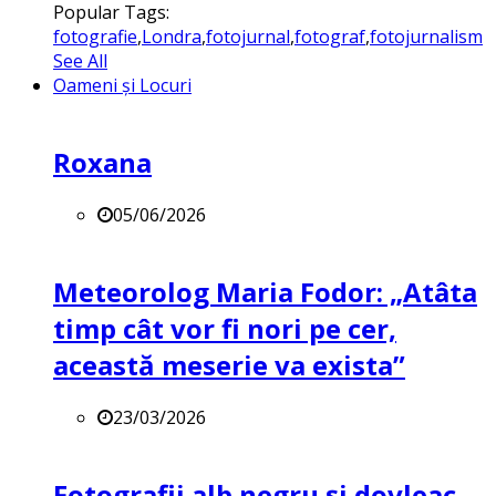
Popular Tags:
fotografie
,
Londra
,
fotojurnal
,
fotograf
,
fotojurnalism
See All
Oameni și Locuri
Roxana
05/06/2026
Meteorolog Maria Fodor: „Atâta
timp cât vor fi nori pe cer,
această meserie va exista”
23/03/2026
Fotografii alb negru și dovleac