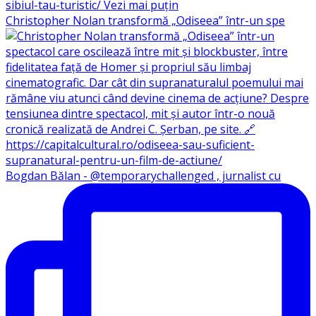
Christopher Nolan transformă „Odiseea” într-un spe
Bogdan Bălan - @temporarychallenged , jurnalist cu