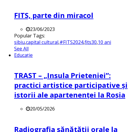
FITS, parte din miracol
23/06/2023
Popular Tags:
sibiu
,
capital cultural
,
#FITS2024
,
fits30
,
10 ani
See All
Educație
TRAST – „Insula Prieteniei”:
practici artistice participative și
istorii ale apartenenței la Roșia
20/05/2026
Radiografia sănătății orale la