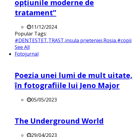
opțiunile moderne de
tratament”
11/12/2024
Popular Tags:
#DENTESTET
,
TRAST
,
insula prieteniei
,
Rosia
,
#copii
See All
Fotojurnal
Poezia unei lumi de mult uitate,
în fotografiile lui Jeno Major
05/05/2023
The Underground World
29/04/2023