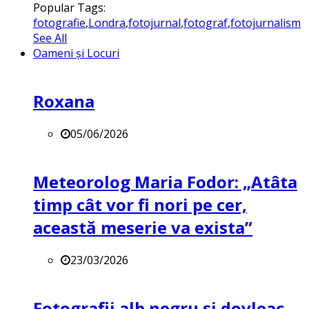
Popular Tags:
fotografie
,
Londra
,
fotojurnal
,
fotograf
,
fotojurnalism
See All
Oameni și Locuri
Roxana
05/06/2026
Meteorolog Maria Fodor: „Atâta
timp cât vor fi nori pe cer,
această meserie va exista”
23/03/2026
Fotografii alb negru și dovleac