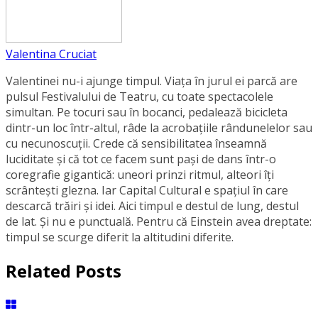
Valentina Cruciat
Valentinei nu-i ajunge timpul. Viața în jurul ei parcă are
pulsul Festivalului de Teatru, cu toate spectacolele
simultan. Pe tocuri sau în bocanci, pedalează bicicleta
dintr-un loc într-altul, râde la acrobațiile rândunelelor sau
cu necunoscuții. Crede că sensibilitatea înseamnă
luciditate și că tot ce facem sunt pași de dans într-o
coregrafie gigantică: uneori prinzi ritmul, alteori îți
scrântești glezna. Iar Capital Cultural e spațiul în care
descarcă trăiri și idei. Aici timpul e destul de lung, destul
de lat. Și nu e punctuală. Pentru că Einstein avea dreptate:
timpul se scurge diferit la altitudini diferite.
Related Posts