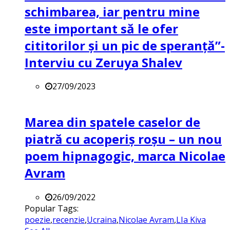
schimbarea, iar pentru mine
este important să le ofer
cititorilor și un pic de speranță”-
Interviu cu Zeruya Shalev
27/09/2023
Marea din spatele caselor de
piatră cu acoperiș roșu – un nou
poem hipnagogic, marca Nicolae
Avram
26/09/2022
Popular Tags:
poezie
,
recenzie
,
Ucraina
,
Nicolae Avram
,
LIa Kiva