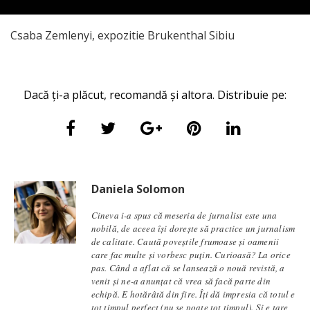
Csaba Zemlenyi, expozitie Brukenthal Sibiu
Dacă ți-a plăcut, recomandă și altora. Distribuie pe:
Daniela Solomon
Cineva i-a spus că meseria de jurnalist este una
nobilă, de aceea își dorește să practice un jurnalism
de calitate. Caută poveștile frumoase și oamenii
care fac multe și vorbesc puțin. Curioasă? La orice
pas. Când a aflat că se lansează o nouă revistă, a
venit și ne-a anunțat că vrea să facă parte din
echipă. E hotărâtă din fire. Îți dă impresia că totul e
tot timpul perfect (nu se poate tot timpul). Și e tare