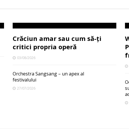
Crăciun amar sau cum să-ți
W
critici propria operă
P
f
03/08/2026
Orchestra Sangsang – un apex al
festivalului
O
s
27/07/2026
a