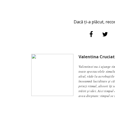
Dacă ți-a plăcut, reco
Valentina Cruciat
Valentinei nu-i ajunge ti
toate spectacolele simult
altul, râde la acrobațiil
înseamnă luciditate și că
prinzi ritmul, alteori îți
trăiri și idei. Aici timpu
avea dreptate: timpul se s