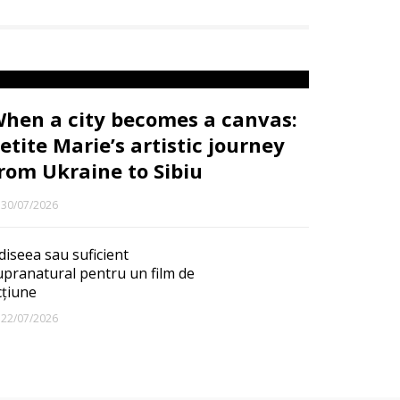
hen a city becomes a canvas:
etite Marie’s artistic journey
rom Ukraine to Sibiu
30/07/2026
diseea sau suficient
upranatural pentru un film de
cțiune
22/07/2026