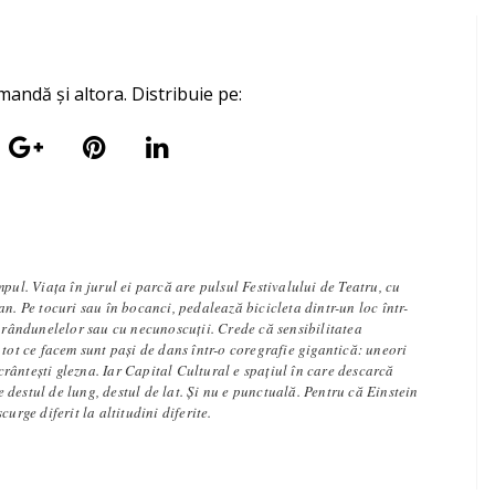
mandă și altora. Distribuie pe:
mpul. Viața în jurul ei parcă are pulsul Festivalului de Teatru, cu
an. Pe tocuri sau în bocanci, pedalează bicicleta dintr-un loc într-
e rândunelelor sau cu necunoscuții. Crede că sensibilitatea
 tot ce facem sunt pași de dans într-o coregrafie gigantică: uneori
 scrântești glezna. Iar Capital Cultural e spațiul în care descarcă
l e destul de lung, destul de lat. Și nu e punctuală. Pentru că Einstein
curge diferit la altitudini diferite.