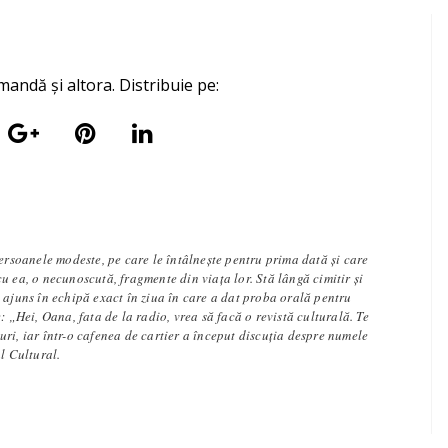
mandă și altora. Distribuie pe:
persoanele modeste, pe care le întâlneşte pentru prima dată şi care
u ea, o necunoscută, fragmente din viaţa lor. Stă lângă cimitir și
 ajuns în echipă exact în ziua în care a dat proba orală pentru
: „Hei, Oana, fata de la radio, vrea să facă o revistă culturală. Te
ri, iar într-o cafenea de cartier a început discuția despre numele
al Cultural.