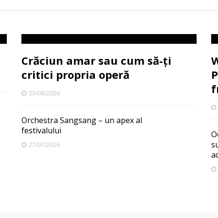
Crăciun amar sau cum să-ți
W
critici propria operă
P
f
03/08/2026
Orchestra Sangsang – un apex al
festivalului
O
s
27/07/2026
a