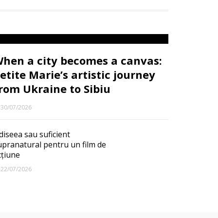
hen a city becomes a canvas:
etite Marie’s artistic journey
rom Ukraine to Sibiu
30/07/2026
diseea sau suficient
upranatural pentru un film de
cțiune
22/07/2026