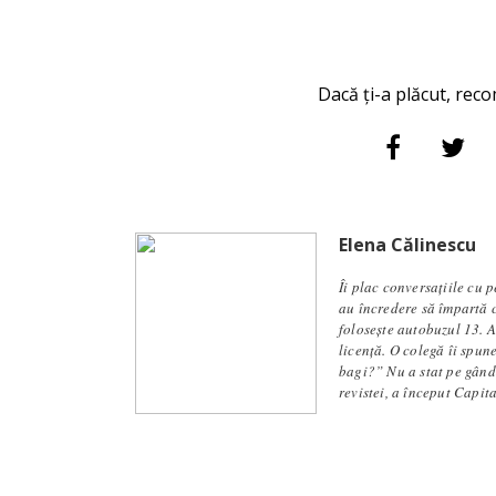
Dacă ți-a plăcut, reco
Elena Călinescu
Îi plac conversaţiile cu 
au încredere să împartă c
foloseşte autobuzul 13. A
licență. O colegă îi spune
bagi?” Nu a stat pe gându
revistei, a început Capit