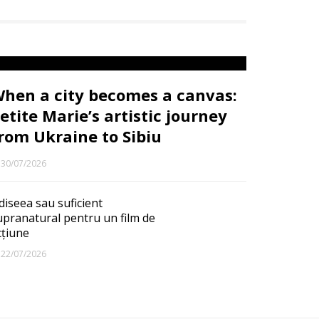
hen a city becomes a canvas:
etite Marie’s artistic journey
rom Ukraine to Sibiu
30/07/2026
diseea sau suficient
upranatural pentru un film de
cțiune
22/07/2026