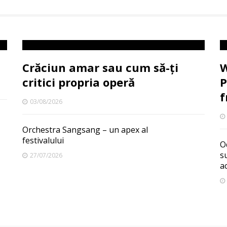
Crăciun amar sau cum să-ți
W
critici propria operă
P
f
03/08/2026
Orchestra Sangsang – un apex al
festivalului
O
s
27/07/2026
a