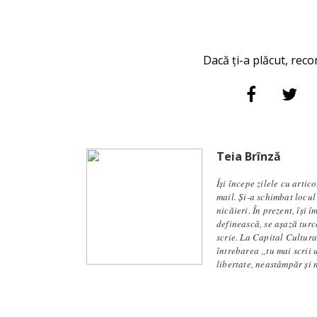
Dacă ți-a plăcut, reco
Teia Brînză
Își începe zilele cu artic
mail. Și-a schimbat locul
nicăieri. În prezent, își 
definească, se aşază turc
scrie. La Capital Cultura
întrebarea „tu mai scrii 
libertate, neastâmpăr și 