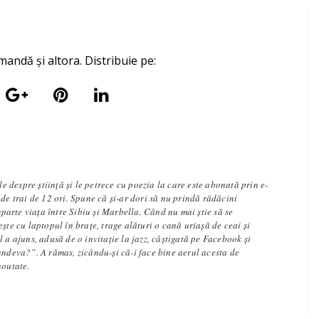
mandă și altora. Distribuie pe:
ole despre știință și le petrece cu poezia la care este abonată prin e-
 de trai de 12 ori. Spune că și-ar dori să nu prindă rădăcini
împarte viața între Sibiu și Marbella. Când nu mai știe să se
ește cu laptopul în brațe, trage alături o cană uriașă de ceai și
l a ajuns, adusă de o invitație la jazz, câștigată pe Facebook și
undeva?”. A rămas, zicându-și că-i face bine aerul acesta de
noutate.