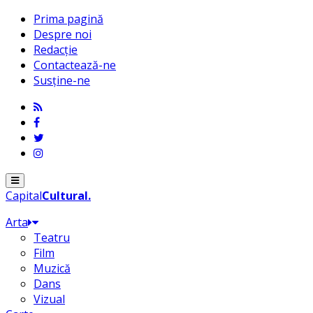
Prima pagină
Despre noi
Redacție
Contactează-ne
Susține-ne
Menu
Capital
Cultural
.
Arta
Teatru
Film
Muzică
Dans
Vizual