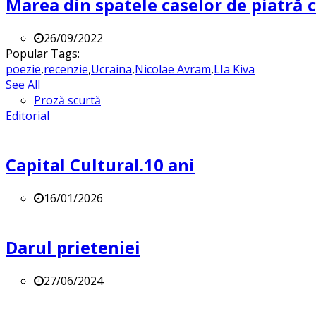
Marea din spatele caselor de piatră
26/09/2022
Popular Tags:
poezie
,
recenzie
,
Ucraina
,
Nicolae Avram
,
LIa Kiva
See All
Proză scurtă
Editorial
Capital Cultural.10 ani
16/01/2026
Darul prieteniei
27/06/2024