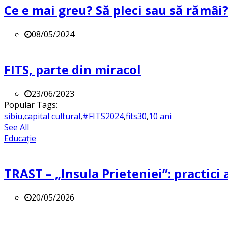
Ce e mai greu? Să pleci sau să rămâi
08/05/2024
FITS, parte din miracol
23/06/2023
Popular Tags:
sibiu
,
capital cultural
,
#FITS2024
,
fits30
,
10 ani
See All
Educație
TRAST – „Insula Prieteniei”: practici a
20/05/2026