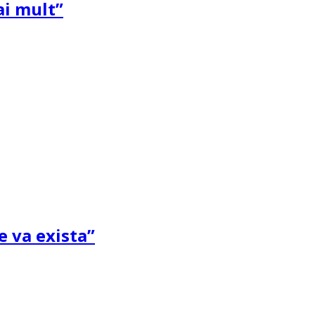
ai mult”
e va exista”