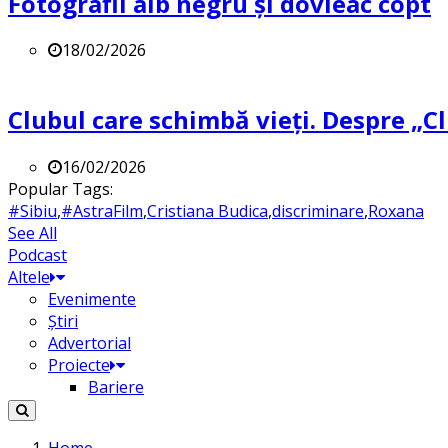
Fotografii alb negru și dovleac copt
18/02/2026
Clubul care schimbă vieți. Despre „Cl
16/02/2026
Popular Tags:
#Sibiu
,
#AstraFilm
,
Cristiana Budica
,
discriminare
,
Roxana
See All
Podcast
Altele
Evenimente
Știri
Advertorial
Proiecte
Bariere