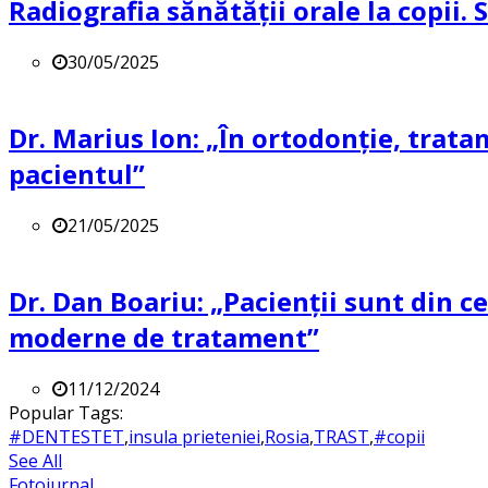
Radiografia sănătății orale la copii.
30/05/2025
Dr. Marius Ion: „În ortodonție, trat
pacientul”
21/05/2025
Dr. Dan Boariu: „Pacienții sunt din ce
moderne de tratament”
11/12/2024
Popular Tags:
#DENTESTET
,
insula prieteniei
,
Rosia
,
TRAST
,
#copii
See All
Fotojurnal