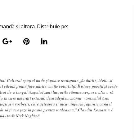
mandă și altora. Distribuie pe:
tal Cultural spațiul unde-și poate transpune gândurile, ideile și
iul căruia poate face auzite vocile celorlalți. Îi place poezia și crede
rat de-a lungul timpului sunt lucrurile rămase nespuse. ,,Nu o să
la în care am trăit extazul, deznădejdea, mânia – animalul ăsta
ești și-i vorbești, care așteaptă și încuviințează fățarnic când îl
ât să ți se așeze în poală pentru totdeauna.” Claudiu Komartin /
 sudură © Nick Neghină