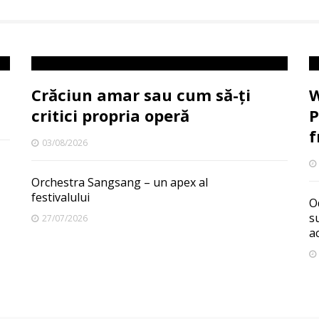
Crăciun amar sau cum să-ți
W
critici propria operă
P
f
03/08/2026
Orchestra Sangsang – un apex al
festivalului
O
s
27/07/2026
a