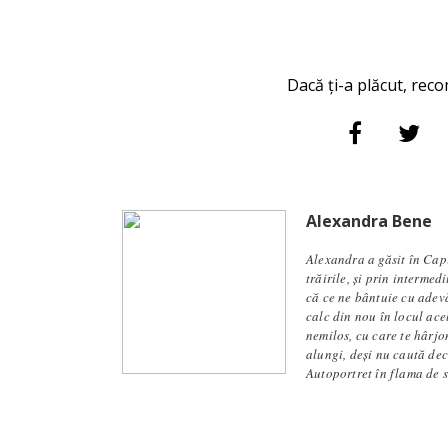
Dacă ți-a plăcut, reco
Alexandra Bene
Alexandra a găsit în Capi
trăirile, și prin intermed
că ce ne bântuie cu adevă
calc din nou în locul ace
nemilos, cu care te hârjon
alungi, deși nu caută dec
Autoportret în flama de