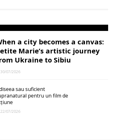
hen a city becomes a canvas:
etite Marie’s artistic journey
rom Ukraine to Sibiu
30/07/2026
diseea sau suficient
upranatural pentru un film de
cțiune
22/07/2026