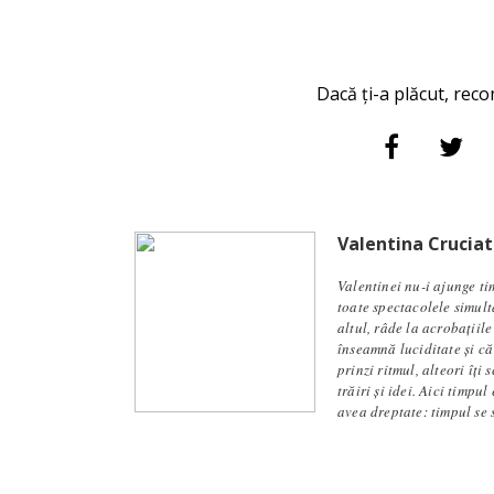
Dacă ți-a plăcut, reco
Valentina Cruciat
Valentinei nu-i ajunge ti
toate spectacolele simult
altul, râde la acrobațiil
înseamnă luciditate și că
prinzi ritmul, alteori îți
trăiri și idei. Aici timpu
avea dreptate: timpul se s