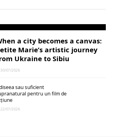
hen a city becomes a canvas:
etite Marie’s artistic journey
rom Ukraine to Sibiu
30/07/2026
diseea sau suficient
upranatural pentru un film de
cțiune
22/07/2026