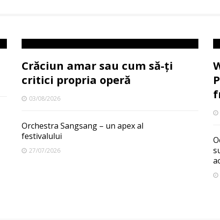
Crăciun amar sau cum să-ți
W
critici propria operă
P
f
03/08/2026
Orchestra Sangsang – un apex al
festivalului
O
s
27/07/2026
a