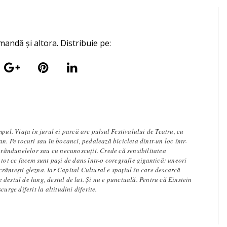
mandă și altora. Distribuie pe:
mpul. Viața în jurul ei parcă are pulsul Festivalului de Teatru, cu
an. Pe tocuri sau în bocanci, pedalează bicicleta dintr-un loc într-
e rândunelelor sau cu necunoscuții. Crede că sensibilitatea
 tot ce facem sunt pași de dans într-o coregrafie gigantică: uneori
 scrântești glezna. Iar Capital Cultural e spațiul în care descarcă
l e destul de lung, destul de lat. Și nu e punctuală. Pentru că Einstein
curge diferit la altitudini diferite.