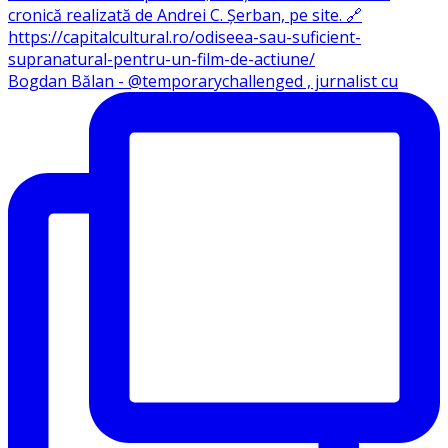
Bogdan Bălan - @temporarychallenged , jurnalist cu