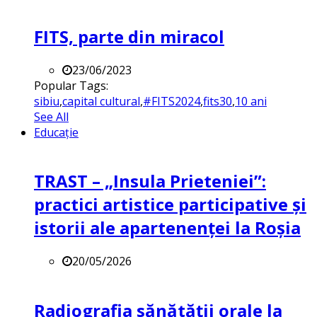
FITS, parte din miracol
23/06/2023
Popular Tags:
sibiu
,
capital cultural
,
#FITS2024
,
fits30
,
10 ani
See All
Educație
TRAST – „Insula Prieteniei”:
practici artistice participative și
istorii ale apartenenței la Roșia
20/05/2026
Radiografia sănătății orale la