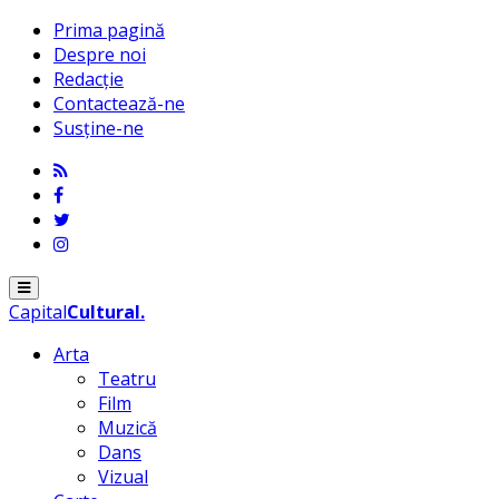
Prima pagină
Despre noi
Redacție
Contactează-ne
Susține-ne
Menu
Capital
Cultural
.
Arta
Teatru
Film
Muzică
Dans
Vizual