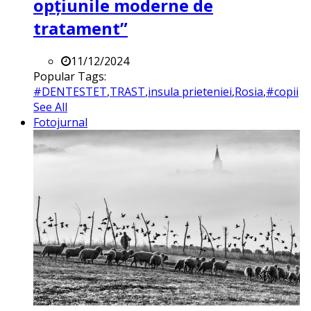
opțiunile moderne de
tratament”
11/12/2024
Popular Tags:
#DENTESTET
,
TRAST
,
insula prieteniei
,
Rosia
,
#copii
See All
Fotojurnal