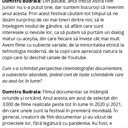
Dumitru Budrala:
Din păcate, anul trecut Astra Film
Junior nu s-a putut ţine, dar suntem bucuroşi că revenim
anul acesta. Prin acest festival căutăm tot timpul să ne
lăsăm surprinşi de cei mai tineri dintre noi, să le
înţelegem modul de gândire, să aflăm care sunt
interesele şi nevoile lor, ca să putem să purtăm un dialog
matur cu aceştia, din care fiecare să înveţe cât mai mult.
Avem filme cu subiecte variate, de la minoritatea etnică la
tehnologia modernă, de la copii care apreciază natura la
copii care îşi deschid canale de Youtube.
Cum s-a schimbat perspectiva cinematografiei documentare,
a subiectelor abordate, ţinând cont de toate schimbările care
au avut loc în lume?
Dumitru Budrala:
Filmul documentar se întâmplă
oriunde şi oricând. Anul acesta am avut de selectat din
3.000 de filme realizate peste tot în lume în 2020 şi 2021,
din care unele sunt la festival în premieră mondială. În
general, creatorii de film documentar şi-au văzut de
proiectele lor, fără legătură cu pandemia. Au fost, e