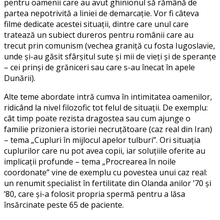
pentru oamenii care au avut ghinionul să rămână de
partea nepotrivită a liniei de demarcaţie. Vor fi câteva
filme dedicate acestei situaţii, dintre care unul care
tratează un subiect dureros pentru românii care au
trecut prin comunism (vechea graniţă cu fosta Iugoslavie,
unde şi-au găsit sfârşitul sute şi mii de vieţi şi de speranţe
– cei prinşi de grăniceri sau care s-au înecat în apele
Dunării).
Alte teme abordate intră cumva în intimitatea oamenilor,
ridicând la nivel filozofic tot felul de situaţii. De exemplu:
cât timp poate rezista dragostea sau cum ajunge o
familie prizoniera istoriei necruţătoare (caz real din Iran)
– tema „Cupluri în mijlocul apelor tulburi”. Ori situaţia
cuplurilor care nu pot avea copii, iar soluţiile oferite au
implicaţii profunde – tema „Procrearea în noile
coordonate” vine de exemplu cu povestea unui caz real:
un renumit specialist în fertilitate din Olanda anilor ’70 şi
’80, care şi-a folosit propria spermă pentru a lăsa
însărcinate peste 65 de paciente.