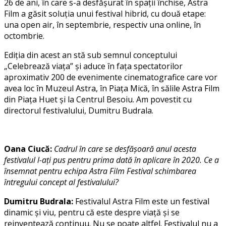
26 de ani, în care s-a desfăşurat în spaţii închise, Astra
Film a găsit soluţia unui festival hibrid, cu două etape:
una open air, în septembrie, respectiv una online, în
octombrie.
Ediţia din acest an stă sub semnul conceptului
„Celebrează viaţa” şi aduce în faţa spectatorilor
aproximativ 200 de evenimente cinematografice care vor
avea loc în Muzeul Astra, în Piaţa Mică, în sălile Astra Film
din Piaţa Huet şi la Centrul Besoiu. Am povestit cu
directorul festivalului, Dumitru Budrala.
Oana Ciucă:
Cadrul în care se desfăşoară anul acesta
festivalul l-aţi pus pentru prima dată în aplicare în 2020. Ce a
însemnat pentru echipa Astra Film Festival schimbarea
întregului concept al festivalului?
Dumitru Budrala:
Festivalul Astra Film este un festival
dinamic şi viu, pentru că este despre viaţă şi se
reinventează continuu. Nu se poate altfel. Festivalul nu a