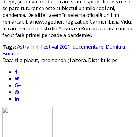
drept, şi câteva producţii care s-au inspirat din ceea ce ni
se pare tuturor că este subiectul ultimilor doi ani,
pandemia. De altfel, avem în selecţia oficială un film
remarcabil, #newtogether, regizat de Carmen Lidia Vidu,
în care zeci de artişti din Austria şi România arată cum au
făcut faţă primei perioade a pandemiei.
Tags:
Astra Film Festival 2021
,
documentare
,
Dumitru
Budrala
Dacă ți-a plăcut, recomandă și altora. Distribuie pe: