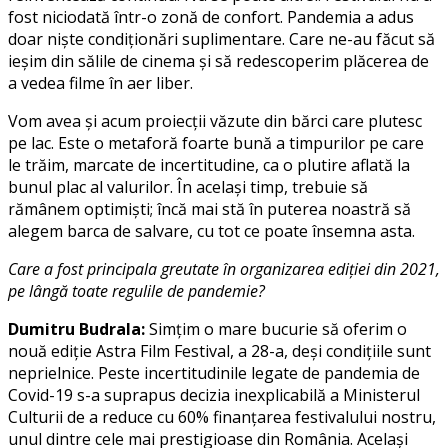
fost niciodată într-o zonă de confort. Pandemia a adus
doar nişte condiţionări supli­mentare. Care ne-au făcut să
ieşim din sălile de cinema şi să redescoperim plăcerea de
a vedea filme în aer liber.
Vom avea şi acum proiecţii văzute din bărci care plutesc
pe lac. Este o metaforă foarte bună a timpurilor pe care
le trăim, marcate de incertitudine, ca o plutire aflată la
bunul plac al valurilor. În acelaşi timp, trebuie să
rămânem optimişti; încă mai stă în puterea noastră să
alegem barca de salvare, cu tot ce poate însemna asta.
Care a fost principala greutate în organizarea ediţiei din 2021,
pe lângă toate regulile de pandemie?
Dumitru Budrala:
Simţim o mare bucurie să oferim o
nouă ediţie Astra Film Festival, a 28-a, deşi condiţiile sunt
neprielnice. Peste incertitudinile legate de pandemia de
Covid-19 s-a suprapus decizia inexplicabilă a Ministerul
Culturii de a reduce cu 60% finanţarea festivalului nostru,
unul dintre cele mai prestigioase din România. Acelaşi