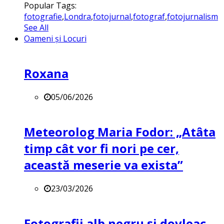
Popular Tags:
fotografie
,
Londra
,
fotojurnal
,
fotograf
,
fotojurnalism
See All
Oameni și Locuri
Roxana
05/06/2026
Meteorolog Maria Fodor: „Atâta
timp cât vor fi nori pe cer,
această meserie va exista”
23/03/2026
Fotografii alb negru și dovleac