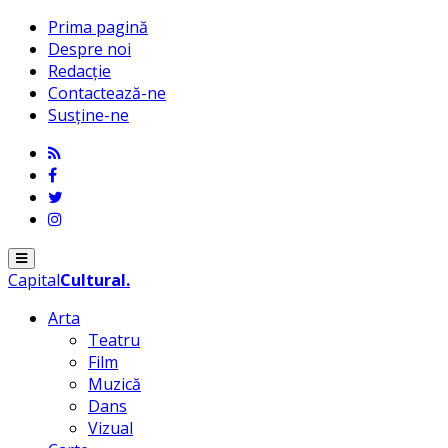
Prima pagină
Despre noi
Redacție
Contactează-ne
Susține-ne
Menu
Capital
Cultural
.
Arta
Teatru
Film
Muzică
Dans
Vizual