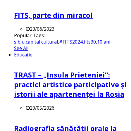
FITS, parte din miracol
23/06/2023
Popular Tags:
sibiu
,
capital cultural
,
#FITS2024
,
fits30
,
10 ani
See All
Educație
TRAST – „Insula Prieteniei”:
practici artistice participative și
istorii ale apartenenței la Roșia
20/05/2026
Radiografia sănătății orale la