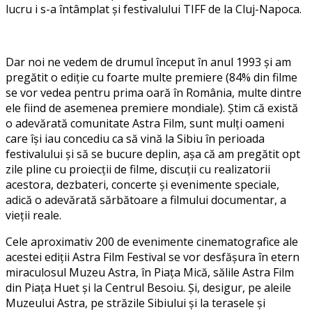
lucru i s-a întâmplat şi festivalului TIFF de la Cluj-Napoca.
Dar noi ne vedem de drumul început în anul 1993 şi am
pregătit o ediţie cu foarte multe premiere (84% din filme
se vor vedea pentru prima oară în România, multe dintre
ele fiind de asemenea premiere mondiale). Ştim că există
o adevărată comunitate Astra Film, sunt mulţi oameni
care îşi iau concediu ca să vină la Sibiu în perioada
festivalului şi să se bucure deplin, aşa că am pregătit opt
zile pline cu proiecţii de filme, discuţii cu realizatorii
acestora, dezbateri, concerte şi evenimente speciale,
adică o adevărată sărbătoare a filmului documentar, a
vieţii reale.
Cele aproximativ 200 de evenimente cinematografice ale
acestei ediţii Astra Film Festival se vor desfăşura în etern
miraculosul Muzeu Astra, în Piaţa Mică, sălile Astra Film
din Piaţa Huet şi la Centrul Besoiu. Şi, desigur, pe aleile
Muzeului Astra, pe străzile Sibiului şi la terasele şi