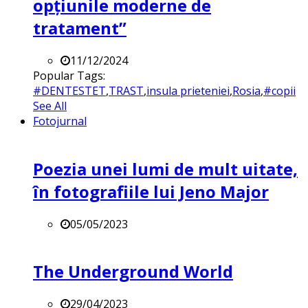
opțiunile moderne de
tratament”
11/12/2024
Popular Tags:
#DENTESTET
,
TRAST
,
insula prieteniei
,
Rosia
,
#copii
See All
Fotojurnal
Poezia unei lumi de mult uitate,
în fotografiile lui Jeno Major
05/05/2023
The Underground World
29/04/2023