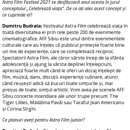
Astra Film Festival 2021 se desfăşoară anul acesta în jurul
conceptului „Celebrează viaţa”. De ce aţi ales acest concept şi
ce cuprinde el?
Dumitru Budrala:
Festivalul Astra Film celebrează viaţa în
toată diversitatea ei prin cele peste 200 de evenimente
cinematografice. AFF Sibiu este unul dintre evenimentele
culturale care au înţeles că publicul primeşte foarte bine
un mix de experienţe, care se completează reciproc.
Spectatorii Astra Film, ale căror vârste încep de la sfânta
adolescenţă şi ajung la vârsta deplinei înţelepciuni,
apreciază foarte mult când le oferi un dozaj înţelept de
film, muzică, dans, discuţii, experienţe culinare, atunci
când reuşeşti adică să bucuri toate simţurile şi, mai
presus de toate, simţul artistic. Vom avea pe scenele AFF
Sibiu concerte incendiare ale unor trupe precum: The
Tiger Lillies, Mădălina Pavăl sau Taraful Jean Americanu
şi Corina Sîrghi.
Ce planuri aveţi pentru Astra Film Junior?