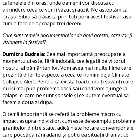
cafenelele din oraş, unde oamenii vor discuta cu
aprindere ceea ce vor fi văzut şi auzit. Ne aşteptăm ca
oraşul Sibiu să trăiască prin toţi porii acest festival, aşa
cum o face de aproape trei decenii.
Care sunt temele documentarelor de anul acesta, care vor fi
vizionate în festival?
Dumitru Budrala:
Cea mai importantă preocupare a
momentului este, fără îndoială, cea legată de viitorul
nostru, al pământenilor. Vom avea mai multe filme care
prezintă diferite aspecte a ceea ce numim deja Climate
Collapse Alert. Pentru că există foarte mulţi savanţi care
nu îşi mai pun problema dacă sau când vom ajunge la
colaps, ci care ne sunt şansele şi ce putem eventual să
facem a doua zi după.
O temă importantă se referă la probleme macro cu
impact asupra indivizilor, cum este de exemplu problema
graniţelor dintre state, adică nişte hotare convenţionale,
care pot săpa răni adânci şi pot crea situaţii dramatice