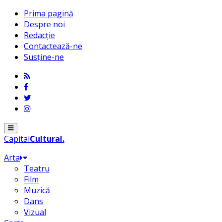
Prima pagină
Despre noi
Redacție
Contactează-ne
Susține-ne
Menu
Capital
Cultural
.
Arta
Teatru
Film
Muzică
Dans
Vizual