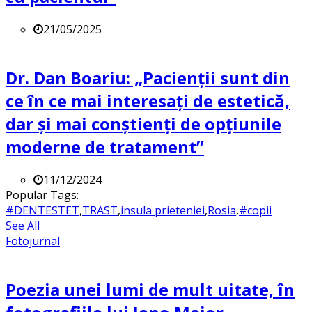
21/05/2025
Dr. Dan Boariu: „Pacienții sunt din
ce în ce mai interesați de estetică,
dar și mai conștienți de opțiunile
moderne de tratament”
11/12/2024
Popular Tags:
#DENTESTET
,
TRAST
,
insula prieteniei
,
Rosia
,
#copii
See All
Fotojurnal
Poezia unei lumi de mult uitate, în