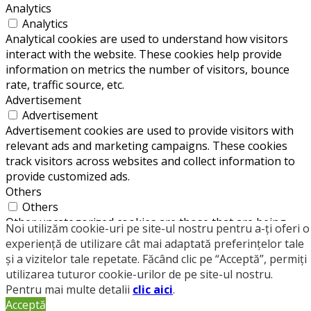
Analytics
Analytics
Analytical cookies are used to understand how visitors
interact with the website. These cookies help provide
information on metrics the number of visitors, bounce
rate, traffic source, etc.
Advertisement
Advertisement
Advertisement cookies are used to provide visitors with
relevant ads and marketing campaigns. These cookies
track visitors across websites and collect information to
provide customized ads.
Others
Others
Other uncategorized cookies are those that are being
Noi utilizăm cookie-uri pe site-ul nostru pentru a-ți oferi o
analyzed and have not been classified into a category as
experiență de utilizare cât mai adaptată preferințelor tale
yet.
și a vizitelor tale repetate. Făcând clic pe “Acceptă”, permiți
SAVE & ACCEPT
utilizarea tuturor cookie-urilor de pe site-ul nostru.
×
Close
Pentru mai multe detalii
clic aici
.
Caută
Acceptă