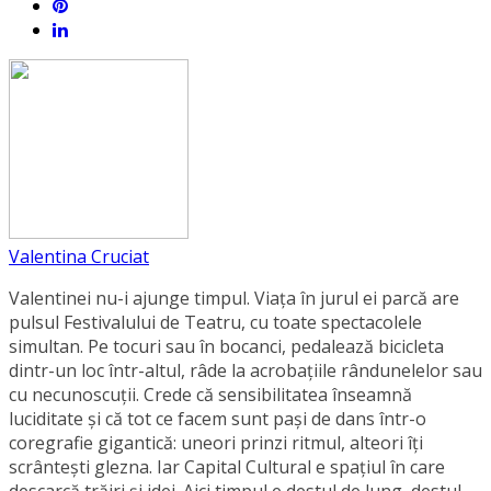
Valentina Cruciat
Valentinei nu-i ajunge timpul. Viața în jurul ei parcă are
pulsul Festivalului de Teatru, cu toate spectacolele
simultan. Pe tocuri sau în bocanci, pedalează bicicleta
dintr-un loc într-altul, râde la acrobațiile rândunelelor sau
cu necunoscuții. Crede că sensibilitatea înseamnă
luciditate și că tot ce facem sunt pași de dans într-o
coregrafie gigantică: uneori prinzi ritmul, alteori îți
scrântești glezna. Iar Capital Cultural e spațiul în care