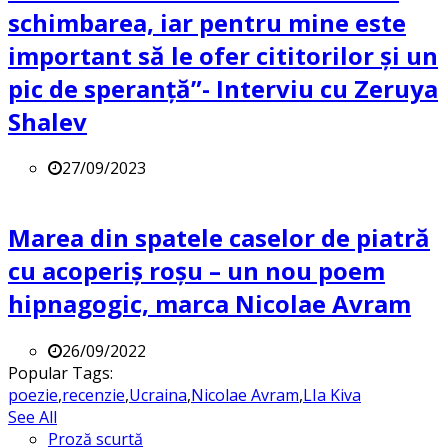
schimbarea, iar pentru mine este
important să le ofer cititorilor și un
pic de speranță”- Interviu cu Zeruya
Shalev
27/09/2023
Marea din spatele caselor de piatră
cu acoperiș roșu – un nou poem
hipnagogic, marca Nicolae Avram
26/09/2022
Popular Tags:
poezie
,
recenzie
,
Ucraina
,
Nicolae Avram
,
LIa Kiva
See All
Proză scurtă