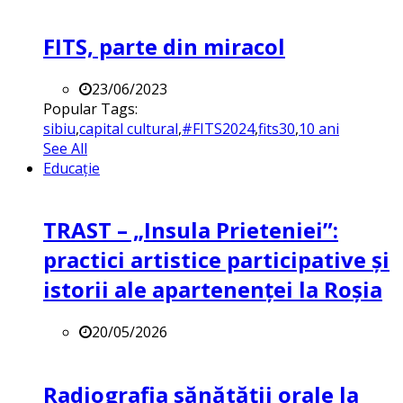
FITS, parte din miracol
23/06/2023
Popular Tags:
sibiu
,
capital cultural
,
#FITS2024
,
fits30
,
10 ani
See All
Educație
TRAST – „Insula Prieteniei”:
practici artistice participative și
istorii ale apartenenței la Roșia
20/05/2026
Radiografia sănătății orale la