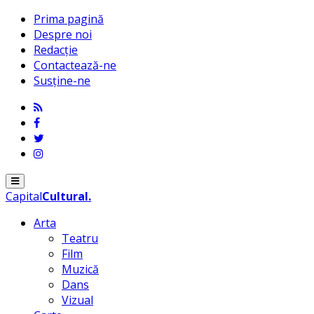
Prima pagină
Despre noi
Redacție
Contactează-ne
Susține-ne
Menu
Capital
Cultural
.
Arta
Teatru
Film
Muzică
Dans
Vizual