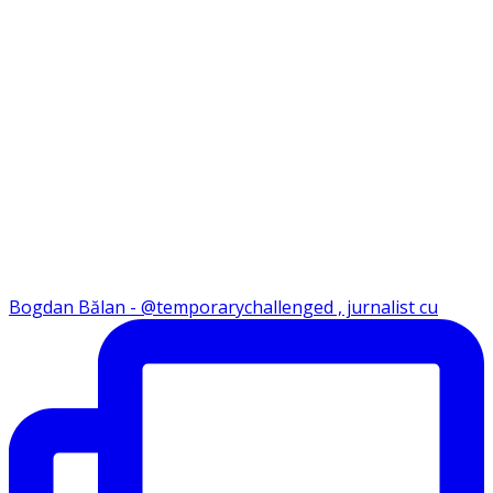
Bogdan Bălan - @temporarychallenged , jurnalist cu