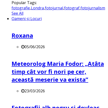
Popular Tags:
fotografie
,
Londra
,
fotojurnal
,
fotograf
,
fotojurnalism
See All
Oameni și Locuri
Roxana
05/06/2026
Meteorolog Maria Fodor: „Atâta
timp cât vor fi nori pe cer,
această meserie va exista”
23/03/2026
Fotografii alb negru și dovleac