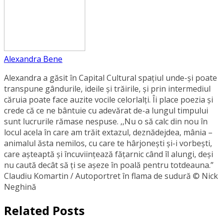
Alexandra Bene
Alexandra a găsit în Capital Cultural spațiul unde-și poate
transpune gândurile, ideile și trăirile, și prin intermediul
căruia poate face auzite vocile celorlalți. Îi place poezia și
crede că ce ne bântuie cu adevărat de-a lungul timpului
sunt lucrurile rămase nespuse. ,,Nu o să calc din nou în
locul acela în care am trăit extazul, deznădejdea, mânia –
animalul ăsta nemilos, cu care te hârjonești și-i vorbești,
care așteaptă și încuviințează fățarnic când îl alungi, deși
nu caută decât să ți se așeze în poală pentru totdeauna.”
Claudiu Komartin / Autoportret în flama de sudură © Nick
Neghină
Related Posts