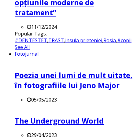
opțiunile moderne de
tratament”
11/12/2024
Popular Tags:
#DENTESTET
,
TRAST
,
insula prieteniei
,
Rosia
,
#copii
See All
Fotojurnal
Poezia unei lumi de mult uitate,
în fotografiile lui Jeno Major
05/05/2023
The Underground World
29/04/2023