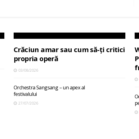
Crăciun amar sau cum să-ți critici
W
propria operă
P
f
03/08/2026
Orchestra Sangsang – un apex al
festivalului
O
pe
27/07/2026