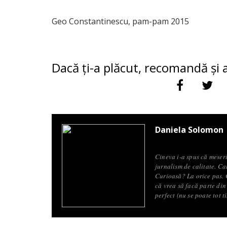
Geo Constantinescu, pam-pam 2015
Dacă ți-a plăcut, recomandă și a
Daniela Solomon
Cineva i-a spus că meseri
jurnalism de calitate. Ca
Curioasă? La orice pas. C
că vrea să facă parte din 
perfect (nu se poate tot t