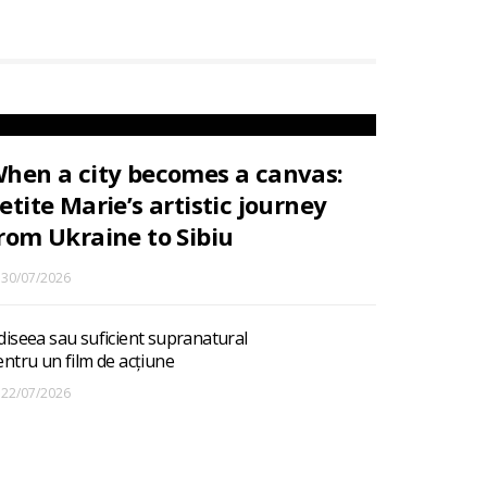
hen a city becomes a canvas:
etite Marie’s artistic journey
rom Ukraine to Sibiu
30/07/2026
diseea sau suficient supranatural
ntru un film de acțiune
22/07/2026