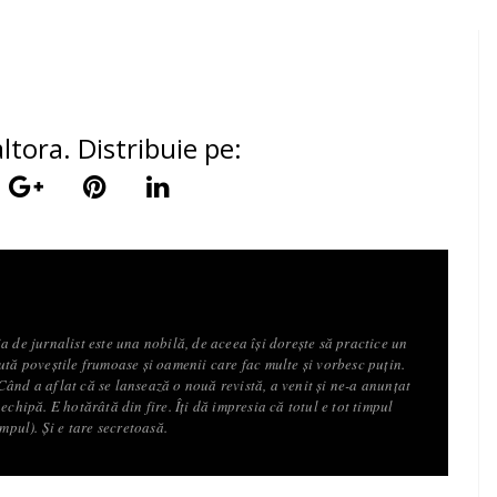
ltora. Distribuie pe:
a de jurnalist este una nobilă, de aceea își dorește să practice un
ută poveștile frumoase și oamenii care fac multe și vorbesc puțin.
ând a aflat că se lansează o nouă revistă, a venit și ne-a anunțat
echipă. E hotărâtă din fire. Îți dă impresia că totul e tot timpul
impul). Și e tare secretoasă.