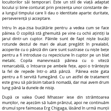
locuitorilor săi temporari. Este un stil de viaţă adaptat
locului şi bine conturat prin prezenţa unor constante de-
a lungul timpului care îi dau o identitate aparte: duritate,
perseverenţă şi acceptare.
Intru în aşa-zisa bucătărie pentru a vedea cum se face
pâinea. O copiliţă stă ghemuită pe vine cu ochii aţintiţi la
jarul dintr-un cuptor. Pâinile sunt de fapt nişte bucăţi
rotunde destul de mari de aluat pregătit în prealabil,
acoperite cu o pânză din care sunt sustrase cu nişte beţe
pentru a fi introduse cu repeziciune în cuptor pe un blat
metalic. Copila manevrează pâinea cu o viteză
remarcabilă, o întoarce pe ambele feţe, apoi o trânteşte
la fel de repede într-o altă pânză. Pâinea este gata
pentru a fi servită fumegând. Cu un astfel de tratament
este greu să părăsim tabară nomadă, dar mai avem drum
lung până la dunele de nisip.
După ce valea Oued Mhasser iese din strâmtoarea
munţilor, ne aşezăm să luăm prânzul, apoi ne continuăm
drumul spre faimoasa Erg Chigaga, lăsând în urmă munţii