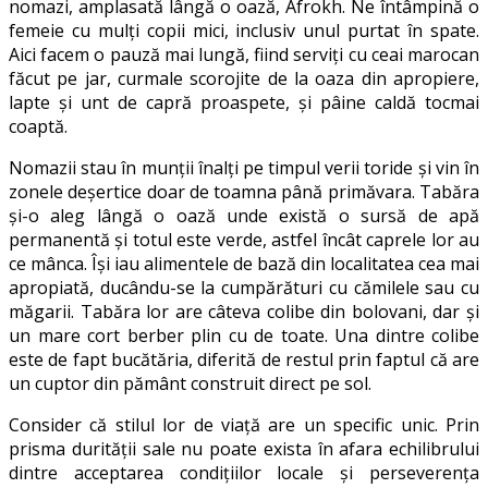
nomazi, amplasată lângă o oază, Afrokh. Ne întâmpină o
femeie cu mulţi copii mici, inclusiv unul purtat în spate.
Aici facem o pauză mai lungă, fiind serviţi cu ceai marocan
făcut pe jar, curmale scorojite de la oaza din apropiere,
lapte şi unt de capră proaspete, şi pâine caldă tocmai
coaptă.
Nomazii stau în munţii înalţi pe timpul verii toride şi vin în
zonele deşertice doar de toamna până primăvara. Tabăra
şi-o aleg lângă o oază unde există o sursă de apă
permanentă şi totul este verde, astfel încât caprele lor au
ce mânca. Îşi iau alimentele de bază din localitatea cea mai
apropiată, ducându-se la cumpărături cu cămilele sau cu
măgarii. Tabăra lor are câteva colibe din bolovani, dar şi
un mare cort berber plin cu de toate. Una dintre colibe
este de fapt bucătăria, diferită de restul prin faptul că are
un cuptor din pământ construit direct pe sol.
Consider că stilul lor de viaţă are un specific unic. Prin
prisma durităţii sale nu poate exista în afara echilibrului
dintre acceptarea condiţiilor locale şi perseverenţa