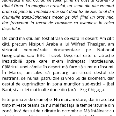
sud-estică a Marocului, pe valea plină de oaze şi ksar-uri a
râului Draa. La marginea oraşului, un semn din alte vremuri
arată că până la Timbuktu mai sunt doar 52 de zile. Unul din
drumurile trans-Sahariene trecea pe aici, fiind un oraş mic,
dar frecventat în trecut de caravane ca avanpost în calea
deşertului.
De când mă ştiu am fost atrasă de viaţa în deşert. Am citit
căţi, precum Nisipuri Arabe a lui Wilfred Thesiger, am
vizionat nenumărate documentare pe National
Geographic sau BBC Travel. Deşertul este o atracţie
irezistibilă spre care m-am îndreptat întotdeauna.
Călăritul unei cămile în deşert mă face să simt eu însumi.
În Maroc, am ales să parcurg un circuit destul de
restrâns, de numai patru zile şi vreo 60 de kilometri, dar
destul de cuprinzător în zona munţilor sud-estici – Jbel
Bani, şi a celei mai înalte dune din ţară – Erg Chigaga.
Este prima zi de drumeţie. Nu mai am stare, dar în acelaşi
timp mi-este teamă că nu mai fac faţă la temperaturile din
zonă, încă destul de ridicate în octombrie. Mă întâlnesc cu