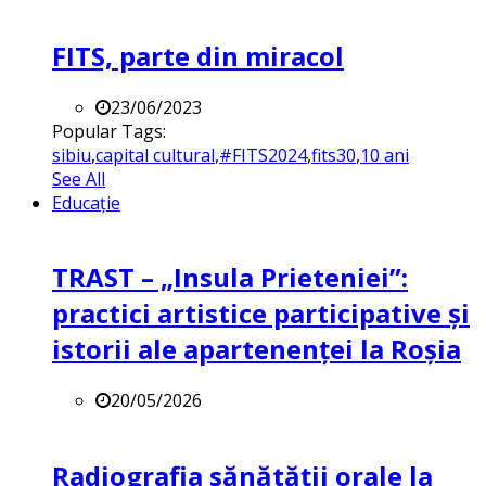
FITS, parte din miracol
23/06/2023
Popular Tags:
sibiu
,
capital cultural
,
#FITS2024
,
fits30
,
10 ani
See All
Educație
TRAST – „Insula Prieteniei”:
practici artistice participative și
istorii ale apartenenței la Roșia
20/05/2026
Radiografia sănătății orale la