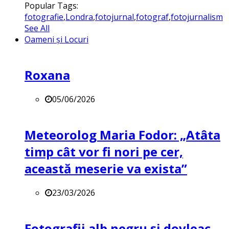
Popular Tags:
fotografie
,
Londra
,
fotojurnal
,
fotograf
,
fotojurnalism
See All
Oameni și Locuri
Roxana
05/06/2026
Meteorolog Maria Fodor: „Atâta
timp cât vor fi nori pe cer,
această meserie va exista”
23/03/2026
Fotografii alb negru și dovleac