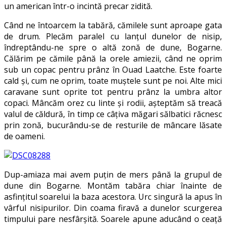
un american într-o incintă precar zidită.
Când ne întoarcem la tabără, cămilele sunt aproape gata
de drum. Plecăm paralel cu lanţul dunelor de nisip,
îndreptându-ne spre o altă zonă de dune, Bogarne.
Călărim pe cămile până la orele amiezii, când ne oprim
sub un copac pentru prânz în Ouad Laatche. Este foarte
cald şi, cum ne oprim, toate muştele sunt pe noi. Alte mici
caravane sunt oprite tot pentru prânz la umbra altor
copaci. Mâncăm orez cu linte şi rodii, aşteptăm să treacă
valul de căldură, în timp ce câţiva măgari sălbatici răcnesc
prin zonă, bucurându-se de resturile de mâncare lăsate
de oameni.
Dup-amiaza mai avem puţin de mers până la grupul de
dune din Bogarne. Montăm tabăra chiar înainte de
asfinţitul soarelui la baza acestora. Urc singură la apus în
vârful nisipurilor. Din coama firavă a dunelor scurgerea
timpului pare nesfârşită. Soarele apune aducând o ceaţă