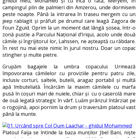
ghidul meu, Mohamed şi cu încă o fată, Meryem, în
campingul plin de palmieri din Amzerou, unde dormisem
peste noapte. Până la intrarea în traseu mergem cu un
jeep rablagit şi prăfuit pe drumul care leagă Zagora de
Foun Zguid. Oprim la un moment dat lângă şosea, într-o
zonă pustie a Parcului Naţional d’Iriqui, acolo unde două
cămile şi îngrijitorul lor, Lahssen, ne aşteaptă cu răbdare.
În rest nu mai este nimic în jurul nostru. Doar un copac
stingher şi multe pietre.
Grupăm bagajele la umbra copacului. Urmează
împovorarea cămilelor cu proviziile pentru patru zile,
inclusiv corturi, saltele, butelii, aragaz portabil şi multă
apă îmbuteliată. Încărcăm la maxim cămilele cu marfa
pusă în coşuri mari de nuiele, chiar şi cu o caserolă mare
de ouă legată strategic în vârf. Luăm prânzul întârziat pe
o rogojină, apoi pornim la drum şi traversăm platoul vast
până la munte.
Platoul Faija se întinde la baza munţilor Jbel Bani, nişte