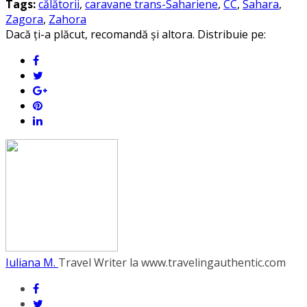
Tags:
călătorii
,
caravane trans-Sahariene
,
CC
,
Sahara
,
Zagora
,
Zahora
Dacă ți-a plăcut, recomandă și altora. Distribuie pe:
Iuliana M.
Travel Writer la www.travelingauthentic.com