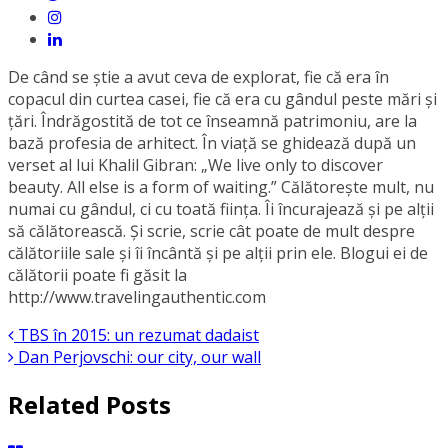
De când se știe a avut ceva de explorat, fie că era în
copacul din curtea casei, fie că era cu gândul peste mări şi
ţări. Îndrăgostită de tot ce înseamnă patrimoniu, are la
bază profesia de arhitect. În viaţă se ghidează după un
verset al lui Khalil Gibran: „We live only to discover
beauty. All else is a form of waiting.” Călătorește mult, nu
numai cu gândul, ci cu toată fiinţa. Îi încurajează şi pe alţii
să călătorească. Şi scrie, scrie cât poate de mult despre
călătoriile sale și îi încântă și pe alții prin ele. Blogui ei de
călătorii poate fi găsit la
http://www.travelingauthentic.com
TBS în 2015: un rezumat dadaist
Dan Perjovschi: our city, our wall
Related Posts