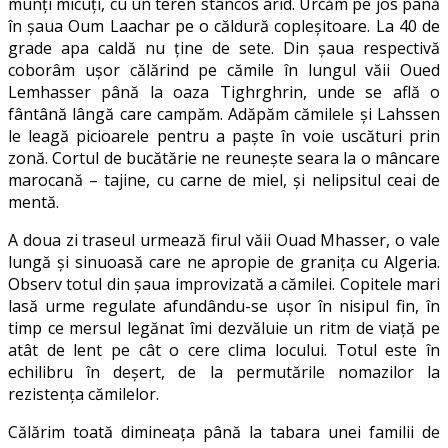
munţi micuţi, cu un teren stâncos arid. Urcăm pe jos până
în şaua Oum Laachar pe o căldură copleşitoare. La 40 de
grade apa caldă nu ţine de sete. Din şaua respectivă
coborâm uşor călărind pe cămile în lungul văii Oued
Lemhasser până la oaza Tighrghrin, unde se află o
fântână lângă care campăm. Adăpăm cămilele şi Lahssen
le leagă picioarele pentru a paşte în voie uscături prin
zonă. Cortul de bucătărie ne reuneşte seara la o mâncare
marocană – tajine, cu carne de miel, şi nelipsitul ceai de
mentă.
A doua zi traseul urmează firul văii Ouad Mhasser, o vale
lungă şi sinuoasă care ne apropie de graniţa cu Algeria.
Observ totul din şaua improvizată a cămilei. Copitele mari
lasă urme regulate afundându-se uşor în nisipul fin, în
timp ce mersul legănat îmi dezvăluie un ritm de viaţă pe
atât de lent pe cât o cere clima locului. Totul este în
echilibru în deşert, de la permutările nomazilor la
rezistenţa cămilelor.
Călărim toată dimineaţa până la tabara unei familii de