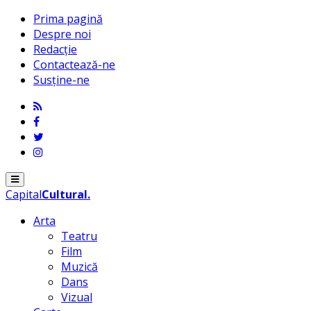
Prima pagină
Despre noi
Redacție
Contactează-ne
Susține-ne
Menu
Capital
Cultural
.
Arta
Teatru
Film
Muzică
Dans
Vizual