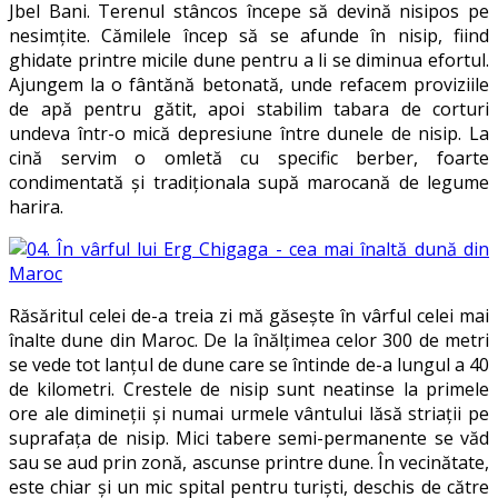
Jbel Bani. Terenul stâncos începe să devină nisipos pe
nesimţite. Cămilele încep să se afunde în nisip, fiind
ghidate printre micile dune pentru a li se diminua efortul.
Ajungem la o fântănă betonată, unde refacem proviziile
de apă pentru gătit, apoi stabilim tabara de corturi
undeva într-o mică depresiune între dunele de nisip. La
cină servim o omletă cu specific berber, foarte
condimentată şi tradiţionala supă marocană de legume
harira.
Răsăritul celei de-a treia zi mă găseşte în vârful celei mai
înalte dune din Maroc. De la înălţimea celor 300 de metri
se vede tot lanţul de dune care se întinde de-a lungul a 40
de kilometri. Crestele de nisip sunt neatinse la primele
ore ale dimineţii şi numai urmele vântului lăsă striaţii pe
suprafaţa de nisip. Mici tabere semi-permanente se văd
sau se aud prin zonă, ascunse printre dune. În vecinătate,
este chiar şi un mic spital pentru turişti, deschis de către