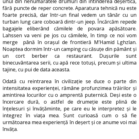
unul din nenumăratele drumuri din întinderea deşertică,
fără puncte de reper concrete. Aparatura tehnică nu este
foarte precisă, dar într-un final vedem un tânăr cu un
turban lung care coboară dintr-un jeep. Încărcăm repede
bagajele eliberând cămilele de povara apăsătoare.
Lahssen va veni pe jos cu cămilele, în timp ce noi vom
merge până în oraşul de frontieră M’Hamid Lghzlan.
Noaptea dormim într-un camping cu căsuţe din pământ şi
un cort berber ca restaurant. Duşurile sunt
binecuvântarea serii, cu apă rece totuşi, precum şi ultima
tajine, cu pui de data aceasta.
Odată cu reintrarea în civilizaţie se duce o parte din
intensitatea experienţei, rămâne profunzimea trăirilor şi
amintirea locurilor cu o amprentă puternică. Deşi este o
încercare dură, o astfel de drumeţie este plină de
înţelesuri şi învăţăminte, pe care eu le interpretez şi le
integrez în viaţa mea. Sunt curioasă cum o să fie
următoarea mea experienţă în deşert şi ce anume voi mai
învăţa.