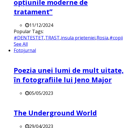
opțiunile moderne de
tratament”
11/12/2024
Popular Tags:
#DENTESTET
,
TRAST
,
insula prieteniei
,
Rosia
,
#copii
See All
Fotojurnal
Poezia unei lumi de mult uitate,
în fotografiile lui Jeno Major
05/05/2023
The Underground World
29/04/2023