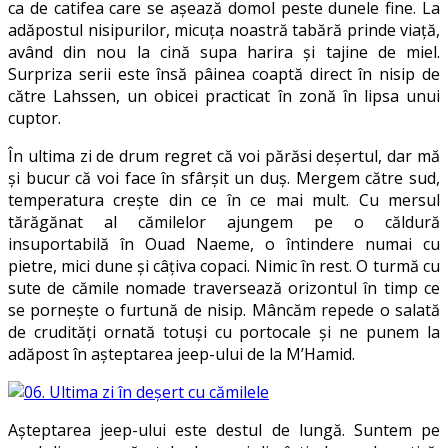
ca de catifea care se aşează domol peste dunele fine. La
adăpostul nisipurilor, micuţa noastră tabără prinde viaţă,
având din nou la cină supa harira şi tajine de miel.
Surpriza serii este însă pâinea coaptă direct în nisip de
către Lahssen, un obicei practicat în zonă în lipsa unui
cuptor.
În ultima zi de drum regret că voi părăsi deşertul, dar mă
şi bucur că voi face în sfârşit un duş. Mergem către sud,
temperatura creşte din ce în ce mai mult. Cu mersul
tărăgănat al cămilelor ajungem pe o căldură
insuportabilă în Ouad Naeme, o întindere numai cu
pietre, mici dune şi câţiva copaci. Nimic în rest. O turmă cu
sute de cămile nomade traversează orizontul în timp ce
se porneşte o furtună de nisip. Mâncăm repede o salată
de crudităţi ornată totuşi cu portocale şi ne punem la
adăpost în aşteptarea jeep-ului de la M’Hamid.
Aşteptarea jeep-ului este destul de lungă. Suntem pe