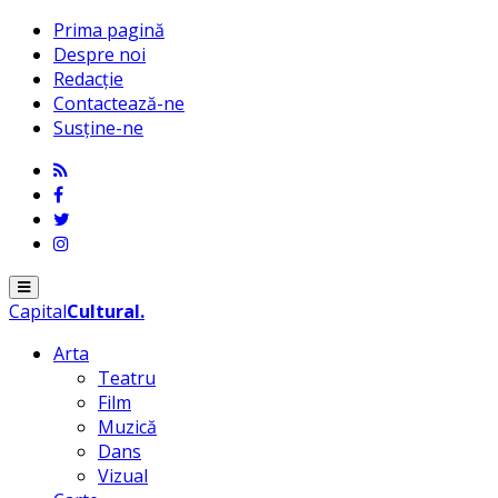
Prima pagină
Despre noi
Redacție
Contactează-ne
Susține-ne
Menu
Capital
Cultural
.
Arta
Teatru
Film
Muzică
Dans
Vizual