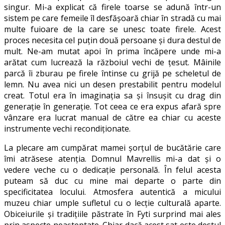
singur. Mi-a explicat că firele toarse se adună într-un
sistem pe care femeile îl desfăşoară chiar în stradă cu mai
multe fuioare de la care se unesc toate firele. Acest
proces necesita cel puţin două persoane şi dura destul de
mult. Ne-am mutat apoi în prima încăpere unde mi-a
arătat cum lucrează la războiul vechi de ţesut. Mâinile
parcă îi zburau pe firele întinse cu grijă pe scheletul de
lemn. Nu avea nici un desen prestabilit pentru modelul
creat. Totul era în imaginaţia sa şi însuşit cu drag din
generaţie în generaţie. Tot ceea ce era expus afară spre
vânzare era lucrat manual de către ea chiar cu aceste
instrumente vechi recondiţionate.
La plecare am cumpărat mamei şorţul de bucătărie care
îmi atrăsese atenţia. Domnul Mavrellis mi-a dat şi o
vedere veche cu o dedicaţie personală. În felul acesta
puteam să duc cu mine mai departe o parte din
specificitatea locului. Atmosfera autentică a micului
muzeu chiar umple sufletul cu o lecţie culturală aparte.
Obiceiurile şi tradiţiile păstrate în Fyti surprind mai ales