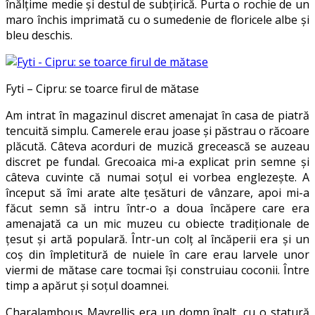
înălţime medie şi destul de subţirică. Purta o rochie de un
maro închis imprimată cu o sumedenie de floricele albe şi
bleu deschis.
Fyti – Cipru: se toarce firul de mătase
Am intrat în magazinul discret amenajat în casa de piatră
tencuită simplu. Camerele erau joase şi păstrau o răcoare
plăcută. Câteva acorduri de muzică grecească se auzeau
discret pe fundal. Grecoaica mi-a explicat prin semne şi
câteva cuvinte că numai soţul ei vorbea englezeşte. A
început să îmi arate alte ţesături de vânzare, apoi mi-a
făcut semn să intru într-o a doua încăpere care era
amenajată ca un mic muzeu cu obiecte tradiţionale de
ţesut şi artă populară. Într-un colţ al încăperii era şi un
coş din împletitură de nuiele în care erau larvele unor
viermi de mătase care tocmai îşi construiau coconii. Între
timp a apărut şi soţul doamnei.
Charalambous Mavrellis era un domn înalt, cu o statură