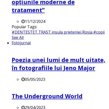
opțiunile moderne de
tratament”
11/12/2024
Popular Tags:
#DENTESTET
,
TRAST
,
insula prieteniei
,
Rosia
,
#copii
See All
Fotojurnal
Poezia unei lumi de mult uitate,
în fotografiile lui Jeno Major
05/05/2023
The Underground World
29/04/2023