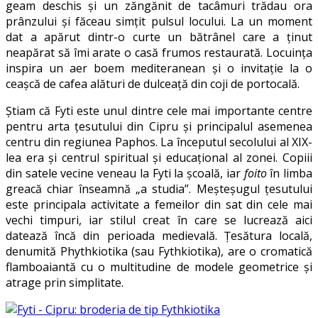
geam deschis şi un zăngănit de tacâmuri trădau ora
prânzului şi făceau simţit pulsul locului. La un moment
dat a apărut dintr-o curte un bătrânel care a ţinut
neapărat să îmi arate o casă frumos restaurată. Locuinţa
inspira un aer boem mediteranean şi o invitaţie la o
ceaşcă de cafea alături de dulceaţă din coji de portocală.
Ştiam că Fyti este unul dintre cele mai importante centre
pentru arta ţesutului din Cipru şi principalul asemenea
centru din regiunea Paphos. La începutul secolului al XIX-
lea era şi centrul spiritual şi educaţional al zonei. Copiii
din satele vecine veneau la Fyti la şcoală, iar
foito
în limba
greacă chiar înseamnă „a studia”. Meşteşugul ţesutului
este principala activitate a femeilor din sat din cele mai
vechi timpuri, iar stilul creat în care se lucrează aici
datează încă din perioada medievală. Ţesătura locală,
denumită Phythkiotika (sau Fythkiotika), are o cromatică
flamboaiantă cu o multitudine de modele geometrice şi
atrage prin simplitate.