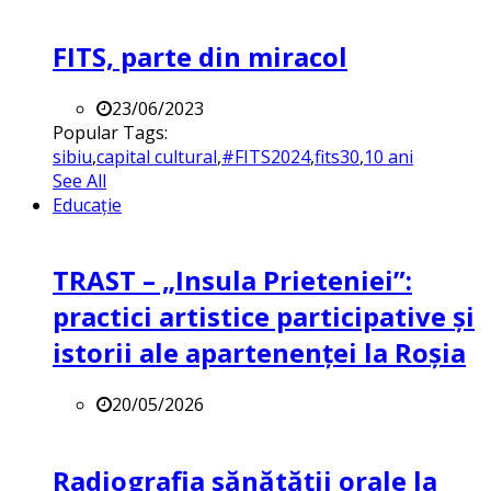
FITS, parte din miracol
23/06/2023
Popular Tags:
sibiu
,
capital cultural
,
#FITS2024
,
fits30
,
10 ani
See All
Educație
TRAST – „Insula Prieteniei”:
practici artistice participative și
istorii ale apartenenței la Roșia
20/05/2026
Radiografia sănătății orale la