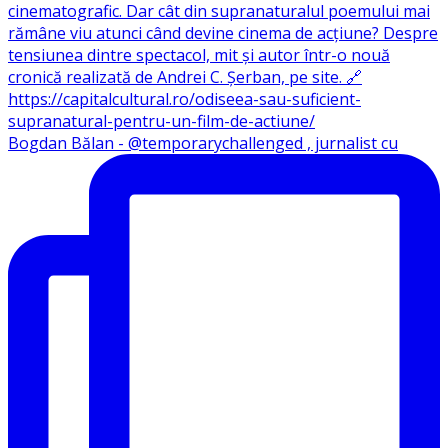
Bogdan Bălan - @temporarychallenged , jurnalist cu