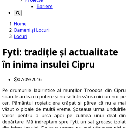
Proiecte
Bariere
Home
Oameni și Locuri
Locuri
Fyti: tradiție și actualitate
în inima insulei Cipru
07/09/2016
Pe drumurile labirintice al munţilor Troodos din Cipru
soarele ardea cu putere şi nu se întrezărea nici un nor pe
cer. Pământul roşiatic era crăpat şi părea că nu a mai
văzut o ploaie de multă vreme. Şoseaua urma unduirile
văilor pentru a urca apoi pe culmea unui deal din
depărtare. Mă îndreptam spre Fyti, un sat grecesc izolat