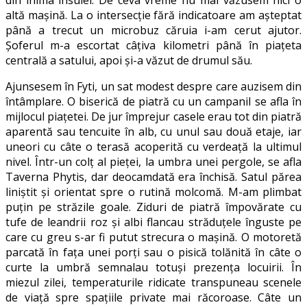
din inima insulei. De ceva vreme nu mai văzusem nici o
altă maşină. La o intersecţie fără indicatoare am aşteptat
până a trecut un microbuz căruia i-am cerut ajutor.
Şoferul m-a escortat câţiva kilometri până în piaţeta
centrală a satului, apoi şi-a văzut de drumul său.
Ajunsesem în Fyti, un sat modest despre care auzisem din
întâmplare. O biserică de piatră cu un campanil se afla în
mijlocul piaţetei. De jur împrejur casele erau tot din piatră
aparentă sau tencuite în alb, cu unul sau două etaje, iar
uneori cu câte o terasă acoperită cu verdeaţă la ultimul
nivel. Într-un colţ al pieţei, la umbra unei pergole, se afla
Taverna Phytis, dar deocamdată era închisă. Satul părea
liniştit şi orientat spre o rutină molcomă. M-am plimbat
puţin pe străzile goale. Ziduri de piatră împovărate cu
tufe de leandrii roz şi albi flancau străduţele înguste pe
care cu greu s-ar fi putut strecura o maşină. O motoretă
parcată în faţa unei porţi sau o pisică tolănită în câte o
curte la umbră semnalau totuşi prezenţa locuirii. În
miezul zilei, temperaturile ridicate transpuneau scenele
de viaţă spre spaţiile private mai răcoroase. Câte un