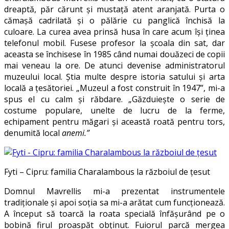
dreaptă, păr cărunt şi mustaţă atent aranjată. Purta o
cămaşă cadrilată şi o pălărie cu panglică închisă la
culoare. La curea avea prinsă husa în care acum îşi ţinea
telefonul mobil. Fusese profesor la şcoala din sat, dar
aceasta se închisese în 1985 când numai douăzeci de copii
mai veneau la ore. De atunci devenise administratorul
muzeului local. Ştia multe despre istoria satului şi arta
locală a ţesătoriei. „Muzeul a fost construit în 1947”, mi-a
spus el cu calm şi răbdare. „Găzduieşte o serie de
costume populare, unelte de lucru de la ferme,
echipament pentru măgari şi această roată pentru tors,
denumită local
anemi.”
Fyti – Cipru: familia Charalambous la războiul de ţesut
Domnul Mavrellis mi-a prezentat instrumentele
tradiţionale şi apoi soţia sa mi-a arătat cum funcţionează.
A început să toarcă la roata specială înfăşurând pe o
bobină firul proaspăt obţinut. Fuiorul parcă mergea