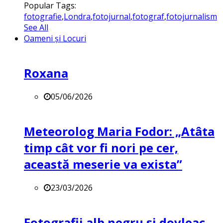
Popular Tags:
fotografie
,
Londra
,
fotojurnal
,
fotograf
,
fotojurnalism
See All
Oameni și Locuri
Roxana
05/06/2026
Meteorolog Maria Fodor: „Atâta
timp cât vor fi nori pe cer,
această meserie va exista”
23/03/2026
Fotografii alb negru și dovleac