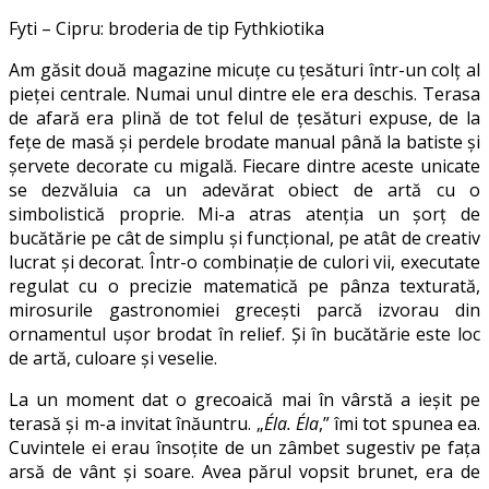
Fyti – Cipru: broderia de tip Fythkiotika
Am găsit două magazine micuţe cu ţesături într-un colţ al
pieţei centrale. Numai unul dintre ele era deschis. Terasa
de afară era plină de tot felul de ţesături expuse, de la
feţe de masă şi perdele brodate manual până la batiste şi
şervete decorate cu migală. Fiecare dintre aceste unicate
se dezvăluia ca un adevărat obiect de artă cu o
simbolistică proprie. Mi-a atras atenţia un şorţ de
bucătărie pe cât de simplu şi funcţional, pe atât de creativ
lucrat şi decorat. Într-o combinaţie de culori vii, executate
regulat cu o precizie matematică pe pânza texturată,
mirosurile gastronomiei greceşti parcă izvorau din
ornamentul uşor brodat în relief. Şi în bucătărie este loc
de artă, culoare şi veselie.
La un moment dat o grecoaică mai în vârstă a ieşit pe
terasă şi m-a invitat înăuntru. „
Éla. Éla
,” îmi tot spunea ea.
Cuvintele ei erau însoţite de un zâmbet sugestiv pe faţa
arsă de vânt şi soare. Avea părul vopsit brunet, era de